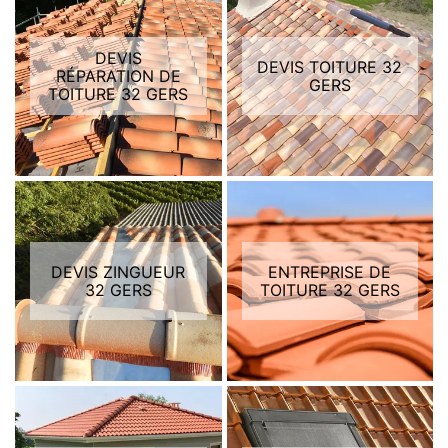
DEVIS
DEVIS TOITURE 32
RÉPARATION DE
GERS
TOITURE 32 GERS
DEVIS ZINGUEUR
ENTREPRISE DE
32 GERS
TOITURE 32 GERS