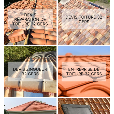
DEVIS
DEVIS TOITURE 32
RÉPARATION DE
GERS
TOITURE 32 GERS
DEVIS ZINGUEUR
ENTREPRISE DE
32 GERS
TOITURE 32 GERS