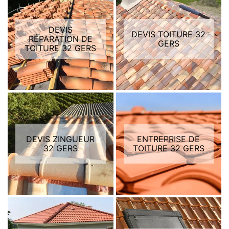
DEVIS
DEVIS TOITURE 32
RÉPARATION DE
GERS
TOITURE 32 GERS
DEVIS ZINGUEUR
ENTREPRISE DE
32 GERS
TOITURE 32 GERS