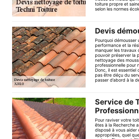
toiture propre et sain
selon les normes écol
Devis démou
Pourquoi démousser un
performance et la rési
manquer les travaux 
pouvoir préserver la 
nettoyage des mousse
professionnelle pour ne
Donc, il est essentiel
pas être déçu du serv
passer d’abord à la 
Service de T
Professionn
Pour raviver votre toi
êtes à la Recherche a
disposé à vous aider
appropriées, quel que