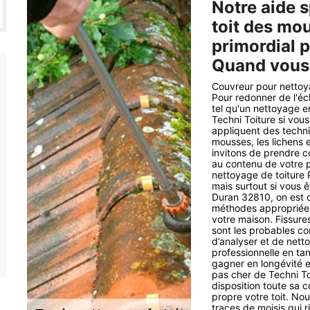
Notre aide s
toit des mou
primordial 
Quand vous
Couvreur pour nettoya
Pour redonner de l'écl
tel qu'un nettoyage e
Techni Toiture si vous
appliquent des techniq
mousses, les lichens e
invitons de prendre c
au contenu de votre p
nettoyage de toiture P
mais surtout si vous 
Duran 32810, on est d
méthodes appropriées,
votre maison. Fissures,
sont les probables co
d’analyser et de netto
professionnelle en ta
gagner en longévité et
pas cher de Techni To
disposition toute sa 
propre votre toit. Nou
traces de moisis qui r