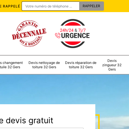
E RAPPELÉ
Devis
s changement
Devis nettoyage de
Devis réparation de
zingueur 32
tuile 32 Gers
toiture 32 Gers
toiture 32 Gers
Gers
 devis gratuit