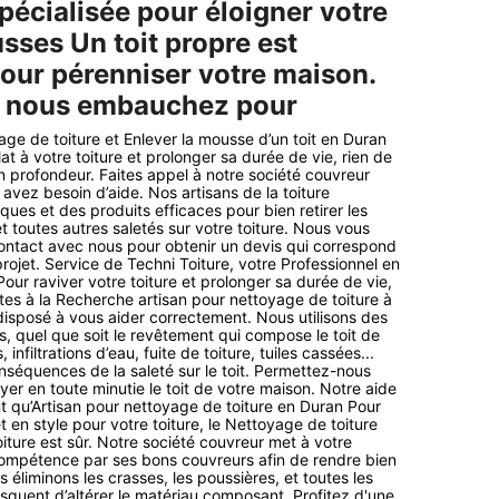
pécialisée pour éloigner votre
sses Un toit propre est
pour pérenniser votre maison.
 nous embauchez pour
ge de toiture et Enlever la mousse d’un toit en Duran
at à votre toiture et prolonger sa durée de vie, rien de
n profondeur. Faites appel à notre société couvreur
 avez besoin d’aide. Nos artisans de la toiture
ues et des produits efficaces pour bien retirer les
t toutes autres saletés sur votre toiture. Nous vous
ontact avec nous pour obtenir un devis qui correspond
rojet. Service de Techni Toiture, votre Professionnel en
our raviver votre toiture et prolonger sa durée de vie,
êtes à la Recherche artisan pour nettoyage de toiture à
isposé à vous aider correctement. Nous utilisons des
 quel que soit le revêtement qui compose le toit de
 infiltrations d’eau, fuite de toiture, tuiles cassées...
nséquences de la saleté sur le toit. Permettez-nous
yer en toute minutie le toit de votre maison. Notre aide
nt qu’Artisan pour nettoyage de toiture en Duran Pour
 en style pour votre toiture, le Nettoyage de toiture
iture est sûr. Notre société couvreur met à votre
compétence par ses bons couvreurs afin de rendre bien
s éliminons les crasses, les poussières, et toutes les
isquent d’altérer le matériau composant. Profitez d'une