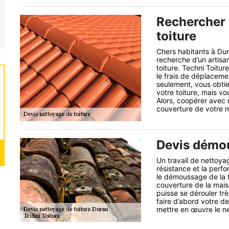
Rechercher 
toiture
Chers habitants à Dur
recherche d’un artisan
toiture. Techni Toitu
le frais de déplaceme
seulement, vous obti
votre toiture, mais v
Alors, coopérer avec 
couverture de votre 
Devis démou
Un travail de nettoya
résistance et la perfo
le démoussage de la to
couverture de la mais
puisse se dérouler tr
faire d’abord votre d
mettre en œuvre le n