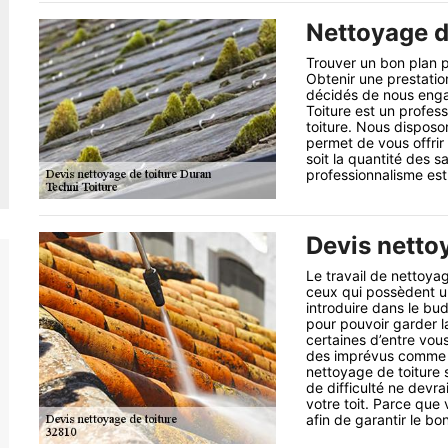
Nettoyage d
Trouver un bon plan p
Obtenir une prestatio
décidés de nous enga
Toiture est un profess
toiture. Nous disposo
permet de vous offrir 
soit la quantité des s
professionnalisme est
Devis netto
Le travail de nettoyag
ceux qui possèdent une
introduire dans le bu
pour pouvoir garder la
certaines d’entre vou
des imprévus comme la
nettoyage de toiture 
de difficulté ne devra
votre toit. Parce qu
afin de garantir le bo