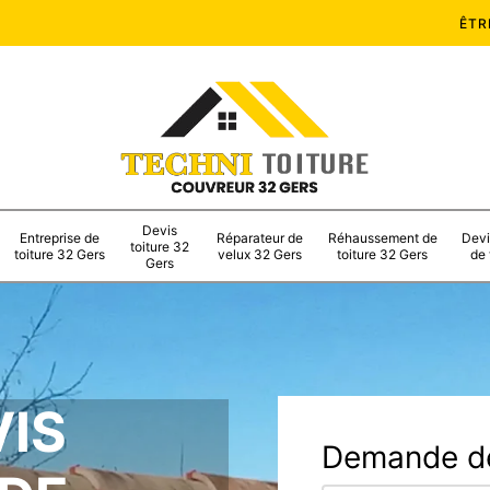
ÊTR
Devis
Entreprise de
Réparateur de
Réhaussement de
Devi
toiture 32
toiture 32 Gers
velux 32 Gers
toiture 32 Gers
de 
Gers
VIS
Demande de