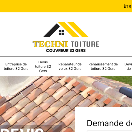
ÊTR
Devis
Entreprise de
Réparateur de
Réhaussement de
Devi
toiture 32
toiture 32 Gers
velux 32 Gers
toiture 32 Gers
de 
Gers
Demande de