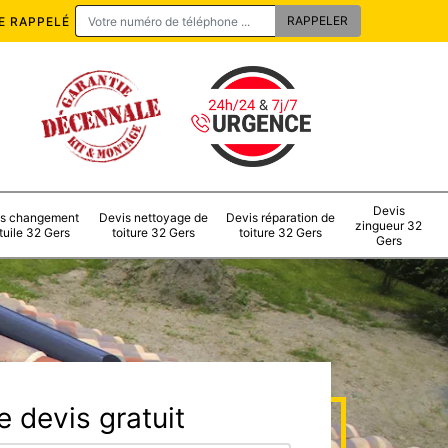
E RAPPELÉ
Devis
s changement
Devis nettoyage de
Devis réparation de
zingueur 32
tuile 32 Gers
toiture 32 Gers
toiture 32 Gers
Gers
 devis gratuit