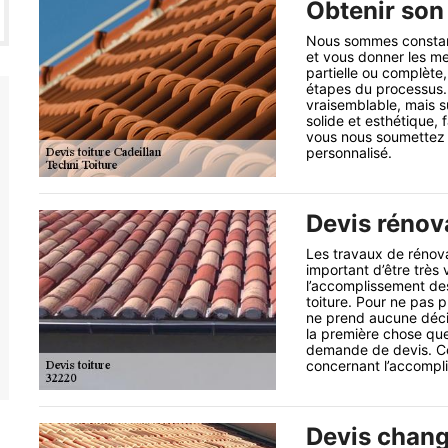
Obtenir son 
Nous sommes constam
et vous donner les me
partielle ou complète,
étapes du processus. 
vraisemblable, mais su
solide et esthétique,
vous nous soumettez d
personnalisé.
Devis rénova
Les travaux de rénovat
important d’être très
l’accomplissement des
toiture. Pour ne pas 
ne prend aucune décis
la première chose que
demande de devis. Ce
concernant l’accompli
Devis chang