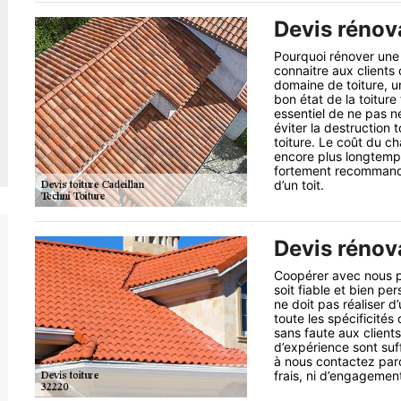
Devis rénova
Pourquoi rénover une t
connaitre aux clients 
domaine de toiture, u
bon état de la toiture 
essentiel de ne pas né
éviter la destruction t
toiture. Le coût du ch
encore plus longtemps
fortement recommandé 
d’un toit.
Devis rénova
Coopérer avec nous po
soit fiable et bien pe
ne doit pas réaliser d
toute les spécificités
sans faute aux clien
d’expérience sont suf
à nous contactez par
frais, ni d’engagemen