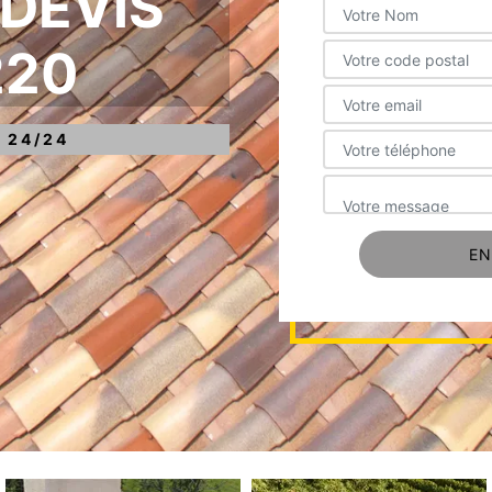
 DEVIS
220
 24/24