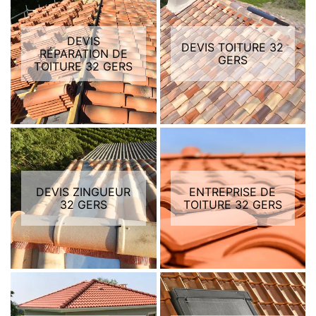
DEVIS
DEVIS TOITURE 32
RÉPARATION DE
GERS
TOITURE 32 GERS
DEVIS ZINGUEUR
ENTREPRISE DE
32 GERS
TOITURE 32 GERS