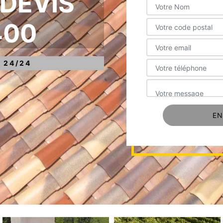
 DEVIS
400
 24/24