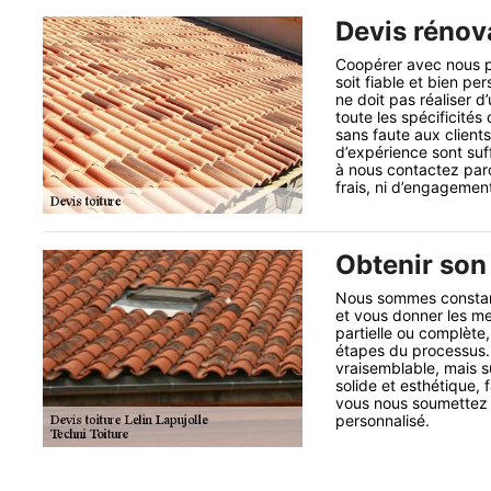
Devis rénova
Coopérer avec nous po
soit fiable et bien pe
ne doit pas réaliser d
toute les spécificités
sans faute aux clien
d’expérience sont suf
à nous contactez par
frais, ni d’engagemen
Obtenir son 
Nous sommes constam
et vous donner les me
partielle ou complète,
étapes du processus. 
vraisemblable, mais su
solide et esthétique,
vous nous soumettez d
personnalisé.