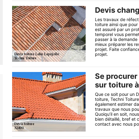
Devis chang
Les travaux de réfect
toiture ainsi que pour 
est assuré par un pro
temporel vous permet d
passer à la demande d
mieux préparer les re
projet. Faite confianc
projet.
Se procurer
sur toiture 
Que ce soit pour un De
toiture, Techni Toitur
également estimer dan
travaux que nous pouvo
Quoiqu’il en soit, no
bien détaillé, bref e
contact avec nous pou