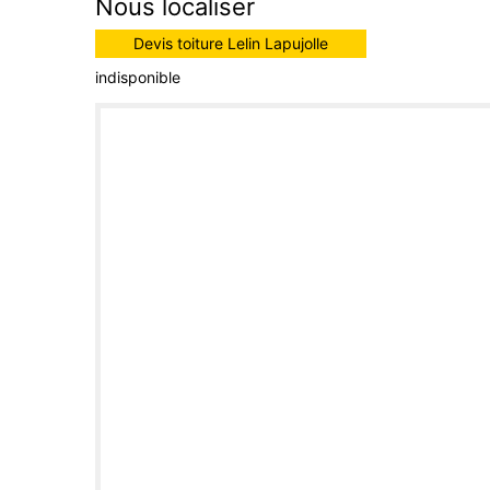
Nous localiser
Devis toiture Lelin Lapujolle
indisponible