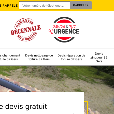
E RAPPELÉ
Devis
s changement
Devis nettoyage de
Devis réparation de
zingueur 32
tuile 32 Gers
toiture 32 Gers
toiture 32 Gers
Gers
 devis gratuit