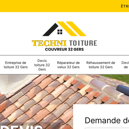
ÊTR
Devis
Entreprise de
Réparateur de
Réhaussement de
Devi
toiture 32
toiture 32 Gers
velux 32 Gers
toiture 32 Gers
de 
Gers
Demande de