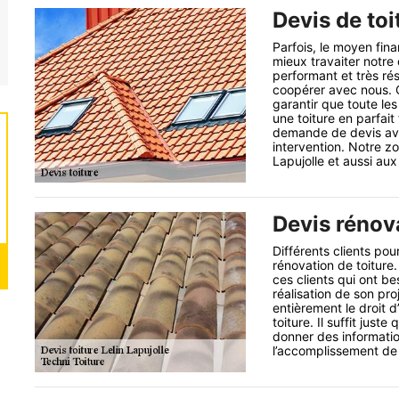
Devis de toi
Parfois, le moyen fin
mieux travaiter notre 
performant et très rés
coopérer avec nous. C
garantir que toute le
une toiture en parfai
demande de devis ava
intervention. Notre zo
Lapujolle et aussi aux
Devis rénova
Différents clients pou
rénovation de toiture.
ces clients qui ont b
réalisation de son pro
entièrement le droit d
toiture. Il suffit jus
donner des informatio
l’accomplissement de 