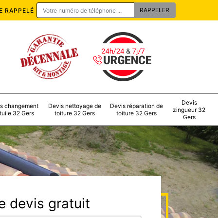
E RAPPELÉ
Devis
s changement
Devis nettoyage de
Devis réparation de
zingueur 32
tuile 32 Gers
toiture 32 Gers
toiture 32 Gers
Gers
 devis gratuit