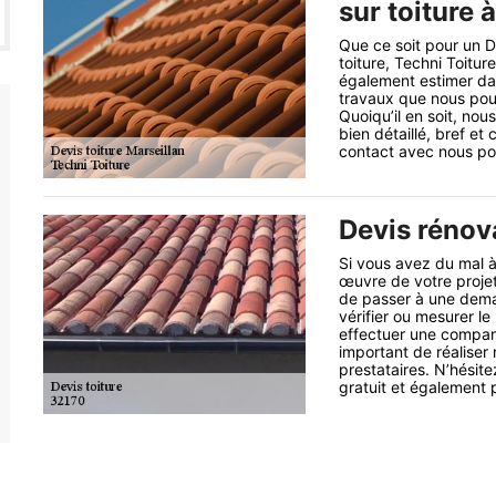
sur toiture 
Que ce soit pour un De
toiture, Techni Toitur
également estimer dan
travaux que nous pouvo
Quoiqu’il en soit, no
bien détaillé, bref e
contact avec nous pou
Devis rénova
Si vous avez du mal à 
œuvre de votre proje
de passer à une dema
vérifier ou mesurer le
effectuer une comparai
important de réalise
prestataires. N’hésit
gratuit et également