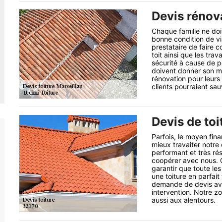
Devis rénova
Chaque famille ne doi
bonne condition de via
prestataire de faire
toit ainsi que les tra
sécurité à cause de pe
doivent donner son ma
rénovation pour leurs
clients pourraient sau
Devis de toi
Parfois, le moyen fin
mieux travaiter notre 
performant et très rés
coopérer avec nous. C
garantir que toute le
une toiture en parfai
demande de devis ava
intervention. Notre zo
aussi aux alentours.