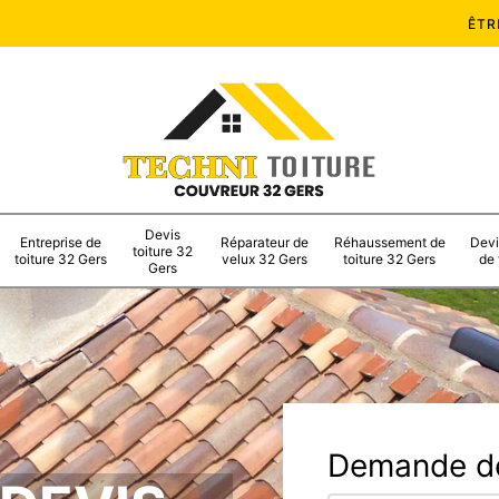
ÊTR
Devis
Entreprise de
Réparateur de
Réhaussement de
Devi
toiture 32
toiture 32 Gers
velux 32 Gers
toiture 32 Gers
de 
Gers
Demande de