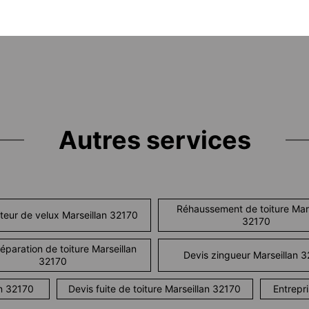
Autres services
Réhaussement de toiture Mars
teur de velux Marseillan 32170
32170
éparation de toiture Marseillan
Devis zingueur Marseillan 
32170
an 32170
Devis fuite de toiture Marseillan 32170
Entrepri