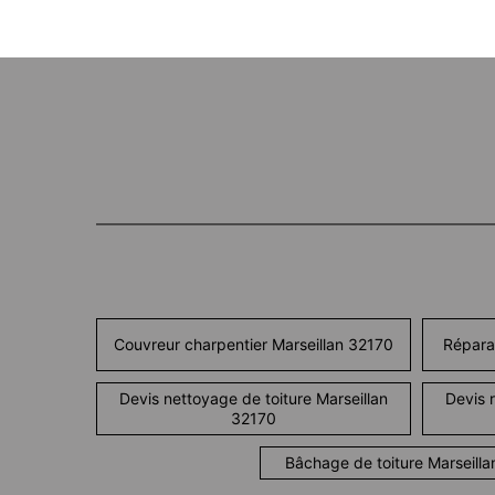
Couvreur charpentier Marseillan 32170
Répara
Devis nettoyage de toiture Marseillan
Devis r
32170
Bâchage de toiture Marseill