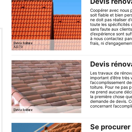
Devis rénova
Coopérer avec nous po
soit fiable et bien pe
ne doit pas réaliser d
toute les spécificités
sans faute aux clien
d’expérience sont suf
à nous contactez par
frais, ni d’engagemen
Devis rénova
Les travaux de rénovat
important d’être très
l’accomplissement des
toiture. Pour ne pas 
ne prend aucune décis
la première chose que
demande de devis. Ce
concernant l’accompli
Se procurer