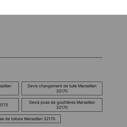
eillan
Devis changement de tuile Marseillan
32170
Devis pose de gouttières Marseillan
32170
32170
se de toiture Marseillan 32170