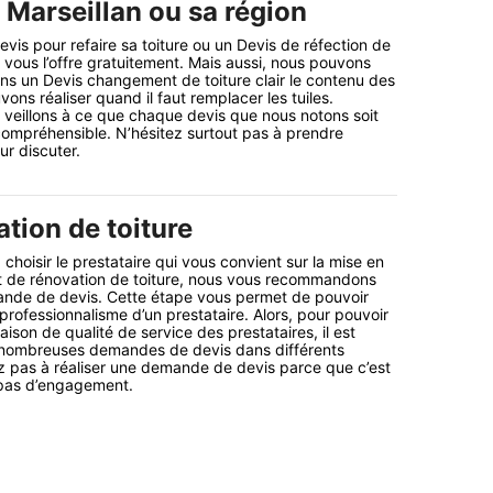
à Marseillan ou sa région
vis pour refaire sa toiture ou un Devis de réfection de
e vous l’offre gratuitement. Mais aussi, nous pouvons
s un Devis changement de toiture clair le contenu des
ns réaliser quand il faut remplacer les tuiles.
us veillons à ce que chaque devis que nous notons soit
t compréhensible. N’hésitez surtout pas à prendre
r discuter.
tion de toiture
choisir le prestataire qui vous convient sur la mise en
t de rénovation de toiture, nous vous recommandons
nde de devis. Cette étape vous permet de pouvoir
 professionnalisme d’un prestataire. Alors, pour pouvoir
son de qualité de service des prestataires, il est
r nombreuses demandes de devis dans différents
ez pas à réaliser une demande de devis parce que c’est
 pas d’engagement.