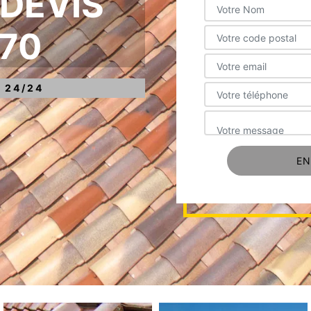
 DEVIS
170
 24/24