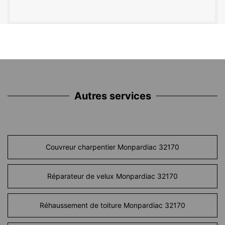
Autres services
Couvreur charpentier Monpardiac 32170
Réparateur de velux Monpardiac 32170
Réhaussement de toiture Monpardiac 32170