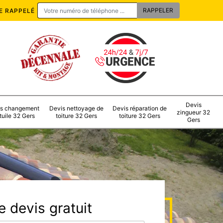
E RAPPELÉ
Devis
s changement
Devis nettoyage de
Devis réparation de
zingueur 32
tuile 32 Gers
toiture 32 Gers
toiture 32 Gers
Gers
 devis gratuit