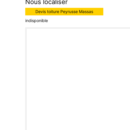
Nous localiser
Devis toiture Peyrusse Massas
indisponible