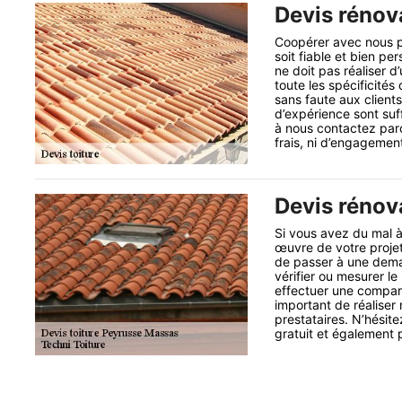
Devis rénova
Coopérer avec nous po
soit fiable et bien pe
ne doit pas réaliser d
toute les spécificités
sans faute aux clien
d’expérience sont suf
à nous contactez par
frais, ni d’engagemen
Devis rénova
Si vous avez du mal à 
œuvre de votre proje
de passer à une dema
vérifier ou mesurer le
effectuer une comparai
important de réalise
prestataires. N’hésit
gratuit et également