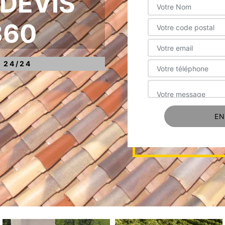
 DEVIS
360
 24/24