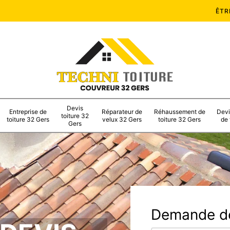
ÊTR
Devis
Entreprise de
Réparateur de
Réhaussement de
Devi
toiture 32
toiture 32 Gers
velux 32 Gers
toiture 32 Gers
de 
Gers
Demande de