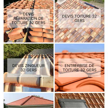
DEVIS
DEVIS TOITURE 32
RÉPARATION DE
GERS
TOITURE 32 GERS
DEVIS ZINGUEUR
ENTREPRISE DE
32 GERS
TOITURE 32 GERS