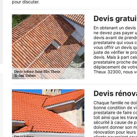
pour discuter.
Devis gratui
En obtenant un devis
ne devez pas payer un
devis avant de prendr
prestataire qui vous c
vous offrir un devis q
juste de vérifier le p
devis. Mais à part cel
prestataire proche de
déplacement de votre 
Theux 32300, nous vou
Devis rénova
Chaque famille ne doi
bonne condition de via
prestataire de faire
toit ainsi que les tra
sécurité à cause de pe
doivent donner son ma
rénovation pour leurs
clients pourraient sau