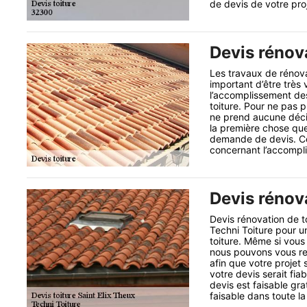
de devis de votre proj
Devis rénova
Les travaux de rénovat
important d’être très
l’accomplissement des
toiture. Pour ne pas 
ne prend aucune décis
la première chose que
demande de devis. Ce
concernant l’accompli
Devis rénova
Devis rénovation de t
Techni Toiture pour 
toiture. Même si vous
nous pouvons vous ren
afin que votre projet 
votre devis serait fia
devis est faisable gr
faisable dans toute l