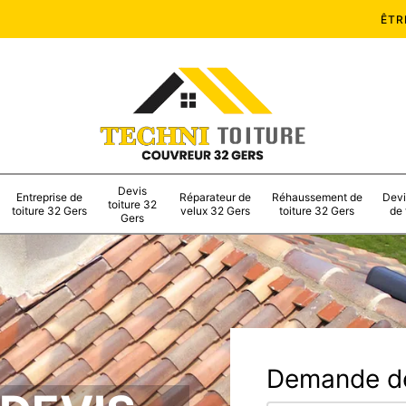
ÊTR
Devis
Entreprise de
Réparateur de
Réhaussement de
Devi
toiture 32
toiture 32 Gers
velux 32 Gers
toiture 32 Gers
de 
Gers
Demande de