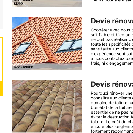
Devis rénova
Coopérer avec nous po
soit fiable et bien pe
ne doit pas réaliser d
toute les spécificités
sans faute aux clien
d’expérience sont suf
à nous contactez par
frais, ni d’engagemen
Devis rénova
Pourquoi rénover une t
connaitre aux clients 
domaine de toiture, u
bon état de la toiture 
essentiel de ne pas né
éviter la destruction t
toiture. Le coût du ch
encore plus longtemps
fortement recommandé 