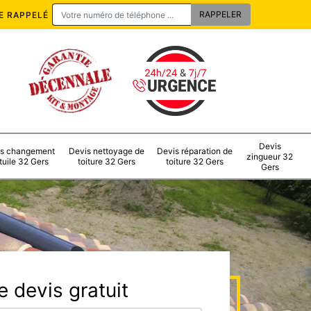
E RAPPELÉ
Devis
s changement
Devis nettoyage de
Devis réparation de
zingueur 32
tuile 32 Gers
toiture 32 Gers
toiture 32 Gers
Gers
 devis gratuit