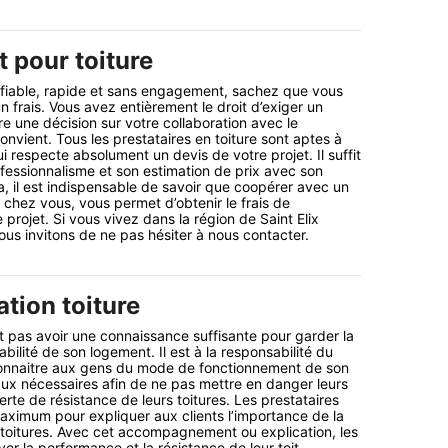
t pour toiture
 fiable, rapide et sans engagement, sachez que vous
 frais. Vous avez entièrement le droit d’exiger un
e une décision sur votre collaboration avec le
onvient. Tous les prestataires en toiture sont aptes à
ui respecte absolument un devis de votre projet. Il suffit
rofessionnalisme et son estimation de prix avec son
a, il est indispensable de savoir que coopérer avec un
 chez vous, vous permet d’obtenir le frais de
projet. Si vous vivez dans la région de Saint Elix
s invitons de ne pas hésiter à nous contacter.
tion toiture
t pas avoir une connaissance suffisante pour garder la
bilité de son logement. Il est à la responsabilité du
 connaitre aux gens du mode de fonctionnement de son
vaux nécessaires afin de ne pas mettre en danger leurs
rte de résistance de leurs toitures. Les prestataires
ximum pour expliquer aux clients l’importance de la
 toitures. Avec cet accompagnement ou explication, les
ver la performance et la résistance de leur toit.