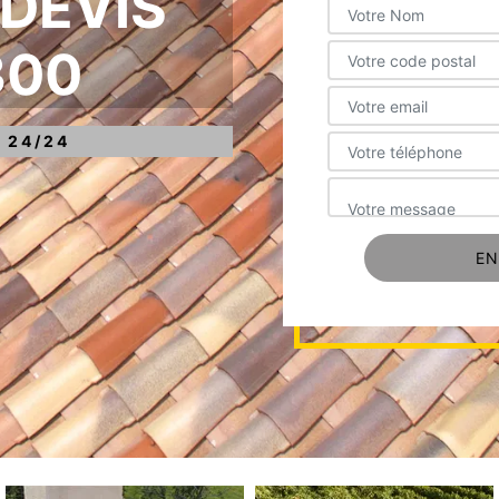
 DEVIS
300
 24/24