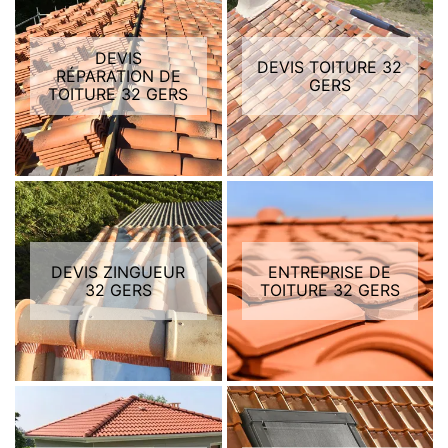
DEVIS
DEVIS TOITURE 32
RÉPARATION DE
GERS
TOITURE 32 GERS
DEVIS ZINGUEUR
ENTREPRISE DE
32 GERS
TOITURE 32 GERS