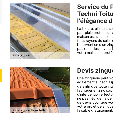
Service du 
Techni Toitur
l'élégance d
La toiture, élément so
parapluie protecteur qu
maison est sans toit,
forts rayons du soleil
l'intervention d'un z
pas cher desservant S
votre maison et proté
Devis zingu
Une zinguerie peut vo
également sur son asp
garantir que toute int
fabriquer en zinc soit
d’intervention effec
ne pas négliger la de
de devis pour que vou
votre projet de zingu
faisable gratuitement