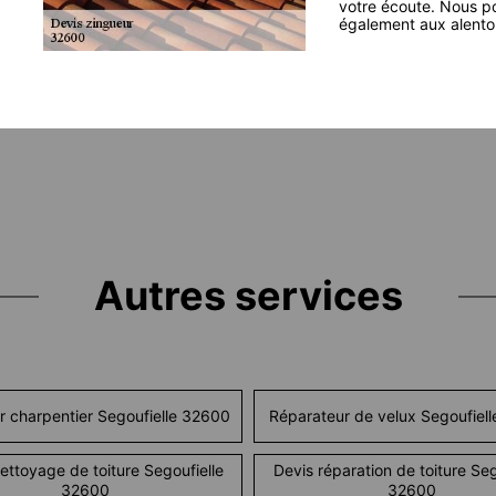
votre écoute. Nous po
également aux alento
Autres services
r charpentier Segoufielle 32600
Réparateur de velux Segoufiel
ettoyage de toiture Segoufielle
Devis réparation de toiture Seg
32600
32600