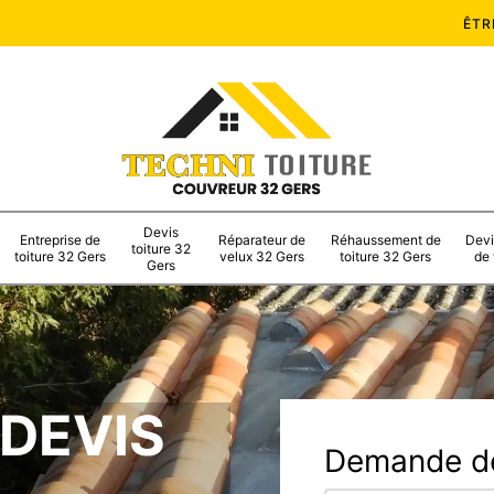
ÊTR
Devis
Entreprise de
Réparateur de
Réhaussement de
Devi
toiture 32
toiture 32 Gers
velux 32 Gers
toiture 32 Gers
de 
Gers
 DEVIS
Demande de