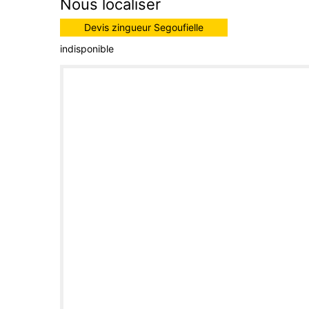
Nous localiser
Devis zingueur Segoufielle
indisponible