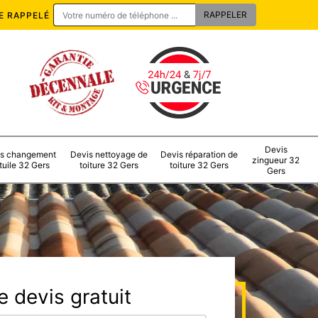
E RAPPELÉ
Devis
s changement
Devis nettoyage de
Devis réparation de
zingueur 32
tuile 32 Gers
toiture 32 Gers
toiture 32 Gers
Gers
 devis gratuit