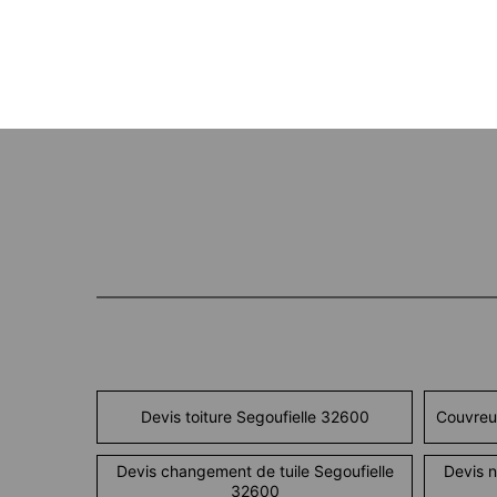
Devis toiture Segoufielle 32600
Couvreu
Devis changement de tuile Segoufielle
Devis n
32600