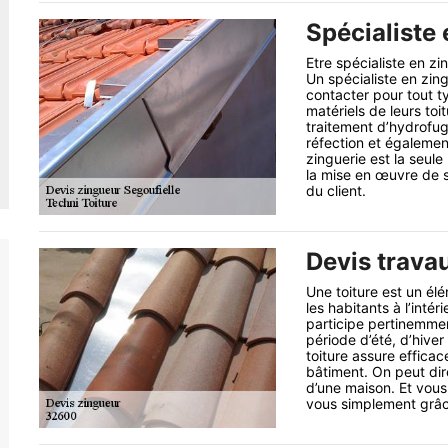
Spécialiste 
Etre spécialiste en z
Un spécialiste en zin
contacter pour tout ty
matériels de leurs toi
traitement d’hydrofuge
réfection et également
zinguerie est la seul
la mise en œuvre de so
du client.
Devis trava
Une toiture est un él
les habitants à l’intér
participe pertinemmen
période d’été, d’hiver
toiture assure efficac
bâtiment. On peut dire
d’une maison. Et vous
vous simplement grâce