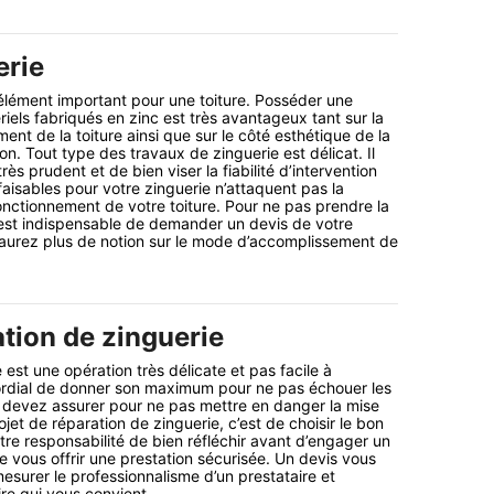
erie
élément important pour une toiture. Posséder une
iels fabriqués en zinc est très avantageux tant sur la
ent de la toiture ainsi que sur le côté esthétique de la
n. Tout type des travaux de zinguerie est délicat. Il
rès prudent et de bien viser la fiabilité d’intervention
faisables pour votre zinguerie n’attaquent pas la
fonctionnement de votre toiture. Pour ne pas prendre la
 est indispensable de demander un devis de votre
 aurez plus de notion sur le mode d’accomplissement de
ation de zinguerie
est une opération très délicate et pas facile à
mordial de donner son maximum pour ne pas échouer les
 devez assurer pour ne pas mettre en danger la mise
et de réparation de zinguerie, c’est de choisir le bon
votre responsabilité de bien réfléchir avant d’engager un
e vous offrir une prestation sécurisée. Un devis vous
esurer le professionnalisme d’un prestataire et
ire qui vous convient.