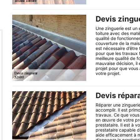
Devis zingu
Une zinguerie est un 
toiture avec des matér
qualité de fonctionnem
couverture de la maiso
est nécessaire d’être t
pour que les travaux 
meilleure qualité de 
mauvaise décision, il
projet pour que vous
votre projet.
Devis répar
Réparer une zinguerie 
accomplir. Il est pri
travaux. Ce que vous
en œuvre de votre proj
prestataire. Il est à 
prestataire capable d
aide efficacement à m
d’engager le prestata