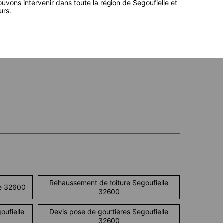
uvons intervenir dans toute la région de Segoufielle et
urs.
Réhaussement de toiture Segoufielle
le 32600
32600
oufielle
Devis pose de gouttières Segoufielle
32600