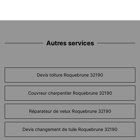
Autres services
Devis toiture Roquebrune 32190
Couvreur charpentier Roquebrune 32190
Réparateur de velux Roquebrune 32190
Devis changement de tuile Roquebrune 32190