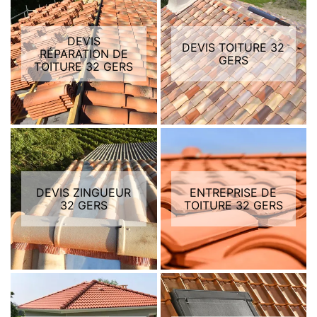
DEVIS
DEVIS TOITURE 32
RÉPARATION DE
GERS
TOITURE 32 GERS
DEVIS ZINGUEUR
ENTREPRISE DE
32 GERS
TOITURE 32 GERS