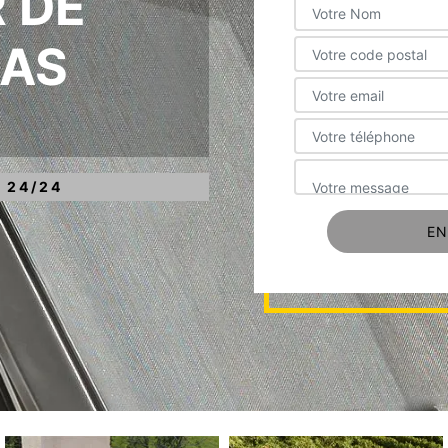
 DE
RAS
 24/24