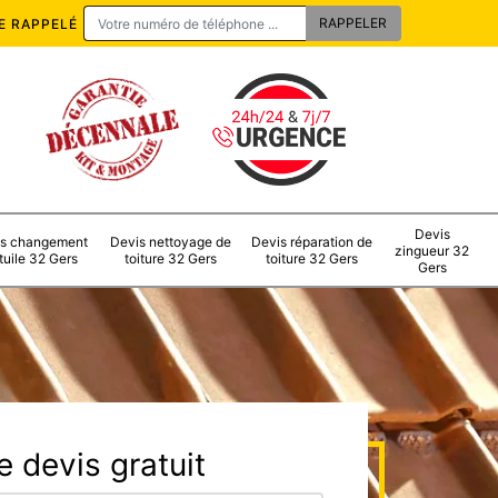
E RAPPELÉ
Devis
s changement
Devis nettoyage de
Devis réparation de
zingueur 32
tuile 32 Gers
toiture 32 Gers
toiture 32 Gers
Gers
 devis gratuit