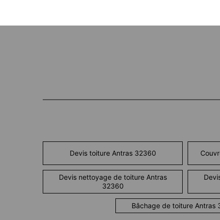
Devis toiture Antras 32360
Couvr
Devis nettoyage de toiture Antras
Devis
32360
Bâchage de toiture Antras