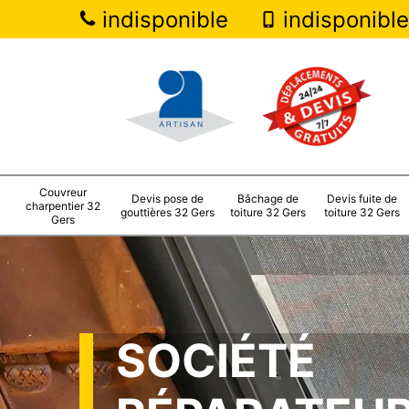
indisponible
indisponible
Couvreur
Devis pose de
Bâchage de
Devis fuite de
charpentier 32
gouttières 32 Gers
toiture 32 Gers
toiture 32 Gers
Gers
SOCIÉTÉ