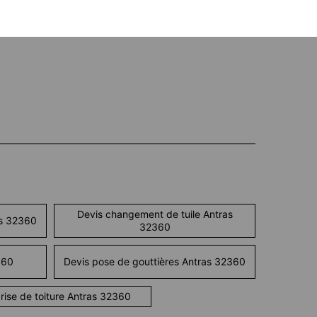
Devis changement de tuile Antras
as 32360
32360
360
Devis pose de gouttières Antras 32360
rise de toiture Antras 32360