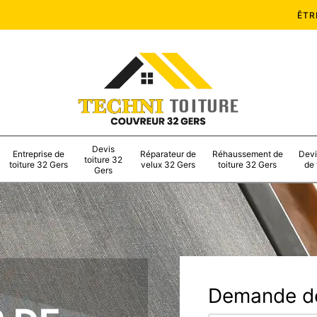
ÊTR
Devis
Entreprise de
Réparateur de
Réhaussement de
Devi
toiture 32
toiture 32 Gers
velux 32 Gers
toiture 32 Gers
de 
Gers
Demande de