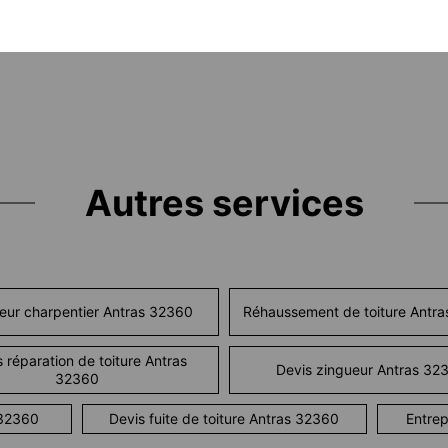
Autres services
eur charpentier Antras 32360
Réhaussement de toiture Antr
 réparation de toiture Antras
Devis zingueur Antras 32
32360
 32360
Devis fuite de toiture Antras 32360
Entrep