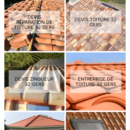
DEVIS
DEVIS TOITURE 32
RÉPARATION DE
GERS
TOITURE 32 GERS
DEVIS ZINGUEUR
ENTREPRISE DE
32 GERS
TOITURE 32 GERS