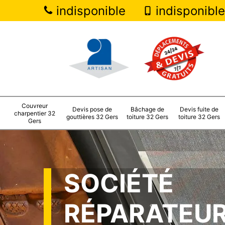
indisponible
indisponible
Couvreur
Devis pose de
Bâchage de
Devis fuite de
charpentier 32
gouttières 32 Gers
toiture 32 Gers
toiture 32 Gers
Gers
SOCIÉTÉ
RÉPARATEUR