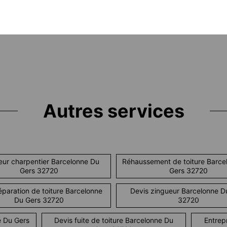
Autres services
ur charpentier Barcelonne Du
Réhaussement de toiture Barce
Gers 32720
Gers 32720
éparation de toiture Barcelonne
Devis zingueur Barcelonne D
Du Gers 32720
32720
e Du Gers
Devis fuite de toiture Barcelonne Du
Entrep