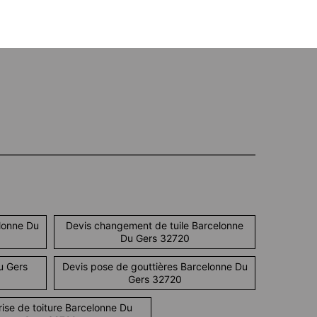
lonne Du
Devis changement de tuile Barcelonne
Du Gers 32720
u Gers
Devis pose de gouttières Barcelonne Du
Gers 32720
rise de toiture Barcelonne Du