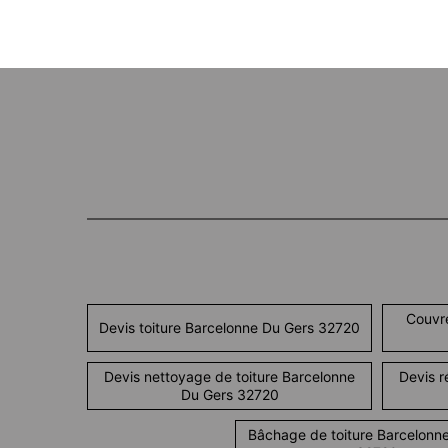
Couvre
Devis toiture Barcelonne Du Gers 32720
Devis nettoyage de toiture Barcelonne
Devis r
Du Gers 32720
Bâchage de toiture Barcelonn