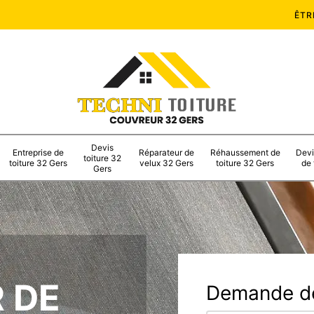
ÊTR
Devis
Entreprise de
Réparateur de
Réhaussement de
Devi
toiture 32
toiture 32 Gers
velux 32 Gers
toiture 32 Gers
de 
Gers
 DE
Demande de