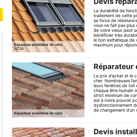
Devis répar
La durabilité de fonc
traitement de cette piè
sa force de résistance
vous ne fait pas plus
de votre velux peut s
bénéficier très durab
le bon esthétique de
maximum pour répond
Réparateur d
Le prix d’achat et le 
cher. Nombreuses fam
leurs fenêtres de toit
chaque être humain mé
strict minimum de con
est à notre pouvoir po
dysfonctionnement de 
de changement d’un v
Devis instal