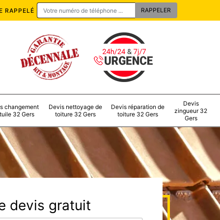
E RAPPELÉ
Devis
s changement
Devis nettoyage de
Devis réparation de
zingueur 32
tuile 32 Gers
toiture 32 Gers
toiture 32 Gers
Gers
 devis gratuit