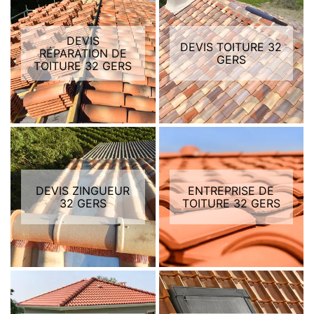
DEVIS
DEVIS TOITURE 32
RÉPARATION DE
GERS
TOITURE 32 GERS
DEVIS ZINGUEUR
ENTREPRISE DE
32 GERS
TOITURE 32 GERS