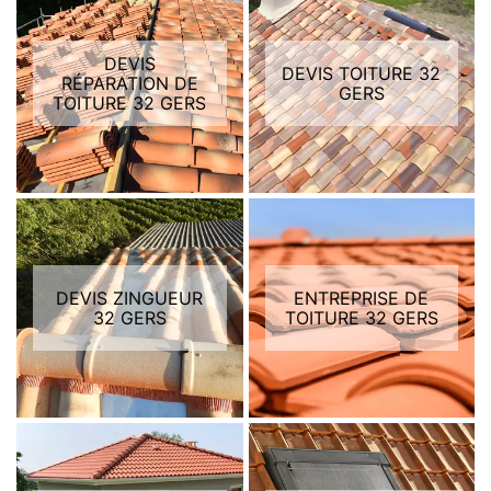
DEVIS
DEVIS TOITURE 32
RÉPARATION DE
GERS
TOITURE 32 GERS
DEVIS ZINGUEUR
ENTREPRISE DE
32 GERS
TOITURE 32 GERS