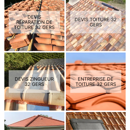
DEVIS
DEVIS TOITURE 32
RÉPARATION DE
GERS
TOITURE 32 GERS
DEVIS ZINGUEUR
ENTREPRISE DE
32 GERS
TOITURE 32 GERS