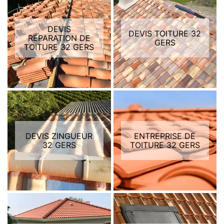
DEVIS
DEVIS TOITURE 32
RÉPARATION DE
GERS
TOITURE 32 GERS
DEVIS ZINGUEUR
ENTREPRISE DE
32 GERS
TOITURE 32 GERS