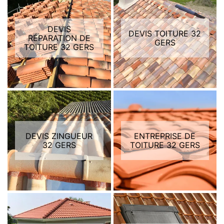
DEVIS
DEVIS TOITURE 32
RÉPARATION DE
GERS
TOITURE 32 GERS
DEVIS ZINGUEUR
ENTREPRISE DE
32 GERS
TOITURE 32 GERS