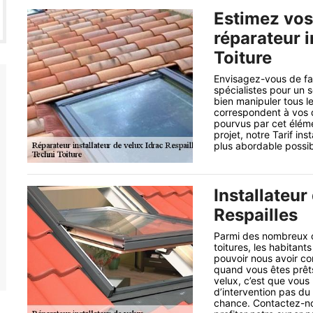
Estimez vos
réparateur i
Toiture
Envisagez-vous de fai
spécialistes pour un 
bien manipuler tous le
correspondent à vos 
pourvus par cet éléme
projet, notre Tarif ins
plus abordable possib
Installateur
Respailles
Parmi des nombreux cli
toitures, les habitant
pouvoir nous avoir co
quand vous êtes prêts 
velux, c’est que vous
d’intervention pas du 
chance. Contactez-nou