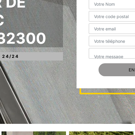
 DE
C
 32300
 24/24