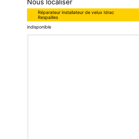
Nous localiser
Réparateur installateur de velux Idrac
Respailles
indisponible