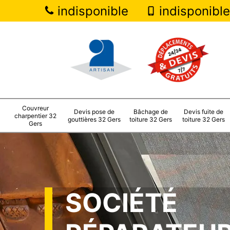
indisponible
indisponible
Couvreur
Devis pose de
Bâchage de
Devis fuite de
charpentier 32
gouttières 32 Gers
toiture 32 Gers
toiture 32 Gers
Gers
SOCIÉTÉ