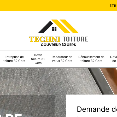
ÊTR
Devis
Entreprise de
Réparateur de
Réhaussement de
Devi
toiture 32
toiture 32 Gers
velux 32 Gers
toiture 32 Gers
de 
Gers
Demande de