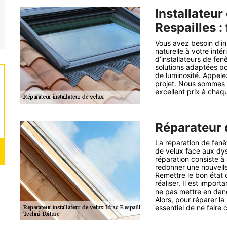
Installateur
Respailles : 
Vous avez besoin d’in
naturelle à votre inté
d’installateurs de fe
solutions adaptées p
de luminosité. Appele
projet. Nous sommes u
excellent prix à chaq
Réparateur d
La réparation de fenê
de velux face aux dys
réparation consiste à
redonner une nouvelle
Remettre le bon état d
réaliser. Il est impo
ne pas mettre en dang
Alors, pour réparer la
essentiel de ne faire