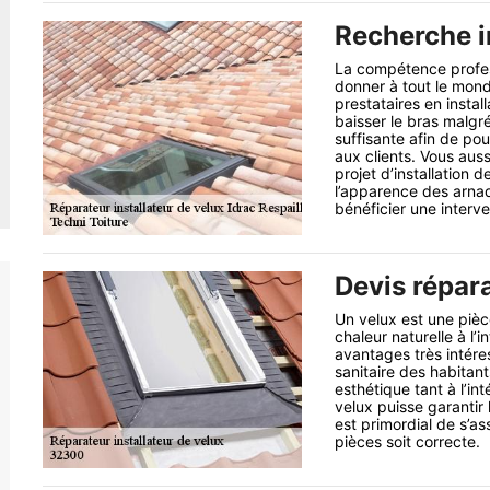
Recherche i
La compétence professi
donner à tout le mond
prestataires en instal
baisser le bras malgr
suffisante afin de pou
aux clients. Vous auss
projet d’installation d
l’apparence des arnaq
bénéficier une interve
Devis répara
Un velux est une pièce
chaleur naturelle à l’
avantages très intéres
sanitaire des habitant
esthétique tant à l’int
velux puisse garantir l
est primordial de s’as
pièces soit correcte.