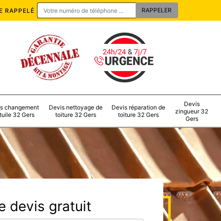
E RAPPELÉ
Devis
s changement
Devis nettoyage de
Devis réparation de
zingueur 32
tuile 32 Gers
toiture 32 Gers
toiture 32 Gers
Gers
 devis gratuit