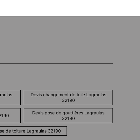
raulas
Devis changement de tuile Lagraulas
32190
Devis pose de gouttières Lagraulas
32190
32190
ise de toiture Lagraulas 32190