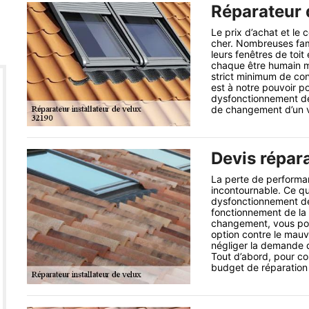
Réparateur d
Le prix d’achat et le 
cher. Nombreuses fam
leurs fenêtres de toit
chaque être humain mé
strict minimum de con
est à notre pouvoir po
dysfonctionnement de 
de changement d’un v
Devis répar
La perte de performan
incontournable. Ce qu
dysfonctionnement de 
fonctionnement de la t
changement, vous pou
option contre le mauva
négliger la demande d
Tout d’abord, pour con
budget de réparation 