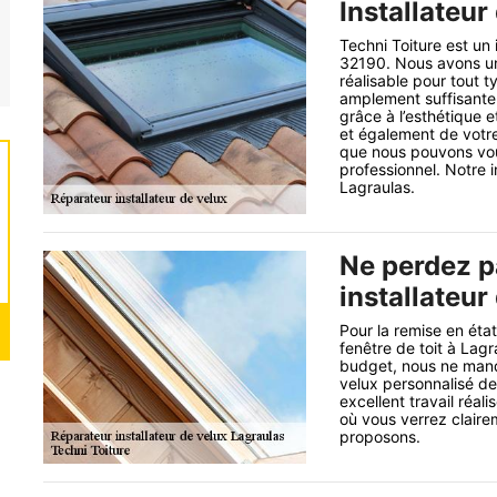
Installateur
Techni Toiture est un 
32190. Nous avons une
réalisable pour tout t
amplement suffisante p
grâce à l’esthétique e
et également de votre
que nous pouvons vous
professionnel. Notre i
Lagraulas.
Ne perdez p
installateur
Pour la remise en éta
fenêtre de toit à Lagr
budget, nous ne manq
velux personnalisé de
excellent travail réa
où vous verrez clairem
proposons.