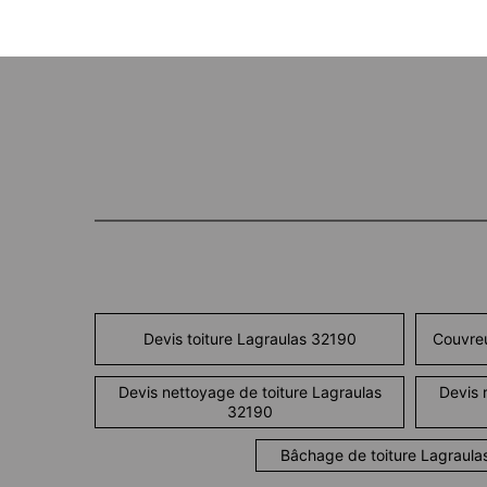
Devis toiture Lagraulas 32190
Couvreu
Devis nettoyage de toiture Lagraulas
Devis 
32190
Bâchage de toiture Lagraula