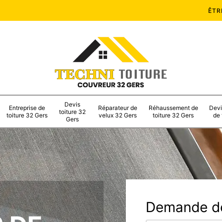
ÊTR
Devis
Entreprise de
Réparateur de
Réhaussement de
Devi
toiture 32
toiture 32 Gers
velux 32 Gers
toiture 32 Gers
de 
Gers
Demande de