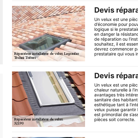
Devis répara
Un velux est une pièc
d’économie pour pouvo
logique si le prestat
en danger la résistan
de réparation ou l’ins
souhaitez, il est esse
devrez commencer pa
prestataire qui vous i
Devis répara
Un velux est une pièce
chaleur naturelle à l’
avantages très intéres
sanitaire des habitant
esthétique tant à l’int
velux puisse garantir l
est primordial de s’as
pièces soit correcte.