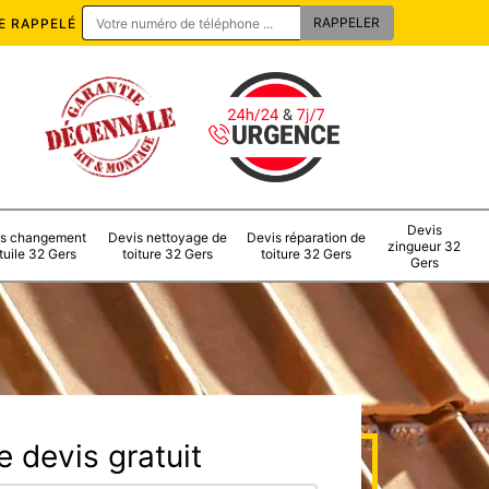
E RAPPELÉ
Devis
s changement
Devis nettoyage de
Devis réparation de
zingueur 32
tuile 32 Gers
toiture 32 Gers
toiture 32 Gers
Gers
 devis gratuit