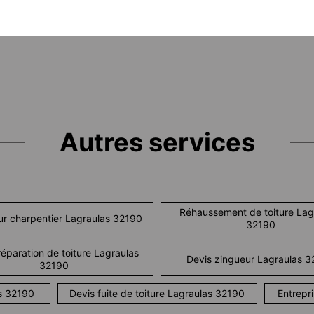
Autres services
Réhaussement de toiture Lag
r charpentier Lagraulas 32190
32190
réparation de toiture Lagraulas
Devis zingueur Lagraulas 
32190
s 32190
Devis fuite de toiture Lagraulas 32190
Entrepr