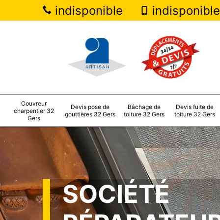
indisponible
indisponible
Couvreur
Devis pose de
Bâchage de
Devis fuite de
charpentier 32
gouttières 32 Gers
toiture 32 Gers
toiture 32 Gers
Gers
SOCIÉTÉ