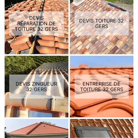
DEVIS
DEVIS TOITURE 32
RÉPARATION DE
GERS
TOITURE 32 GERS
DEVIS ZINGUEUR
ENTREPRISE DE
32 GERS
TOITURE 32 GERS