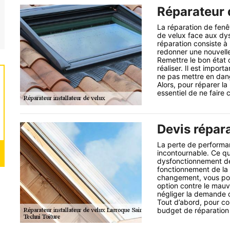
Réparateur d
La réparation de fenê
de velux face aux dys
réparation consiste à
redonner une nouvelle
Remettre le bon état d
réaliser. Il est impo
ne pas mettre en dang
Alors, pour réparer la
essentiel de ne faire
Devis répar
La perte de performan
incontournable. Ce qu
dysfonctionnement de 
fonctionnement de la t
changement, vous pou
option contre le mauva
négliger la demande d
Tout d’abord, pour con
budget de réparation 