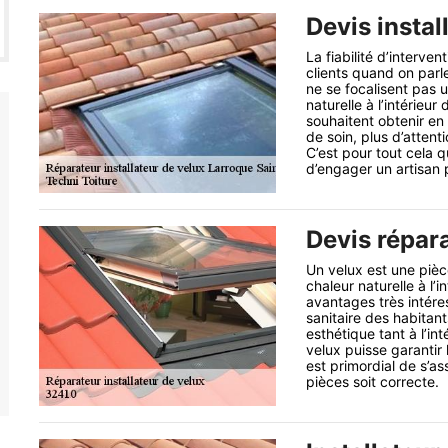
Devis instal
La fiabilité d’interven
clients quand on parle 
ne se focalisent pas 
naturelle à l’intérieu
souhaitent obtenir e
de soin, plus d’attent
C’est pour tout cela 
d’engager un artisan p
Devis répara
Un velux est une pièce
chaleur naturelle à l’
avantages très intéres
sanitaire des habitant
esthétique tant à l’int
velux puisse garantir l
est primordial de s’as
pièces soit correcte.