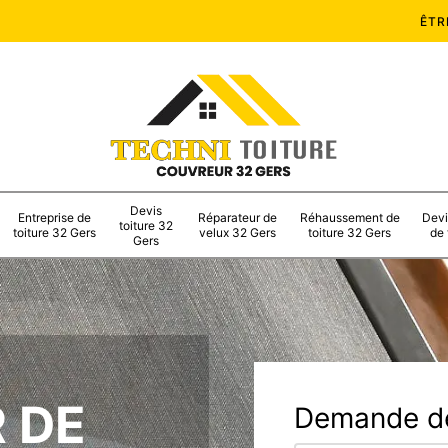
ÊTR
Devis
Entreprise de
Réparateur de
Réhaussement de
Devi
toiture 32
toiture 32 Gers
velux 32 Gers
toiture 32 Gers
de 
Gers
 DE
Demande de