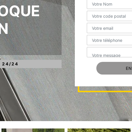
ROQUE
N
 24/24