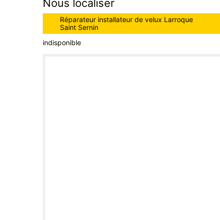
Nous localiser
Réparateur installateur de velux Larroque
Saint Sernin
indisponible