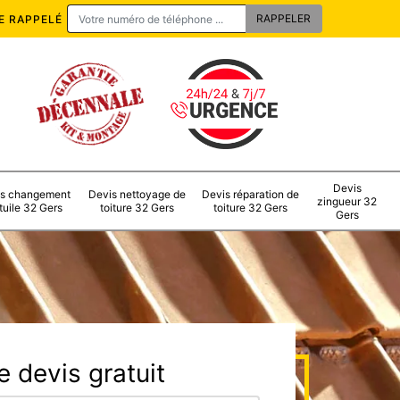
E RAPPELÉ
Devis
s changement
Devis nettoyage de
Devis réparation de
zingueur 32
tuile 32 Gers
toiture 32 Gers
toiture 32 Gers
Gers
 devis gratuit