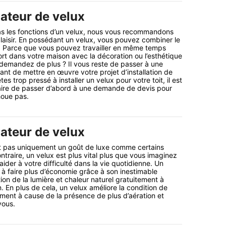
lateur de velux
as les fonctions d’un velux, nous vous recommandons
 plaisir. En possédant un velux, vous pouvez combiner le
ité. Parce que vous pouvez travailler en même temps
ort dans votre maison avec la décoration ou l’esthétique
 demandez de plus ? Il vous reste de passer à une
t de mettre en œuvre votre projet d’installation de
es trop pressé à installer un velux pour votre toit, il est
re de passer d’abord à une demande de devis pour
houe pas.
lateur de velux
est pas uniquement un goût de luxe comme certains
ntraire, un velux est plus vital plus que vous imaginez
aider à votre difficulté dans la vie quotidienne. Un
 à faire plus d’économie grâce à son inestimable
tion de la lumière et chaleur naturel gratuitement à
on. En plus de cela, un velux améliore la condition de
gement à cause de la présence de plus d’aération et
vous.