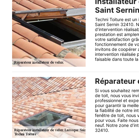
Installateur
Saint Serni
Techni Toiture est un 
Saint Sernin 32410. N
d’intervention réalisa
prestation est amplem
votre satisfaction grâc
fonctionnement de vot
invitons de coopérer 
intervention réalisée 
faisable dans toute la
Réparateur d
Si vous souhaitez rem
de toit, nous vous inv
professionnel et exp
pour garantir la meil
la fiabilité de notre 
fenêtre de toit, nous
pour vous. Faite nous
neuf. Notre zone d’in
32410.