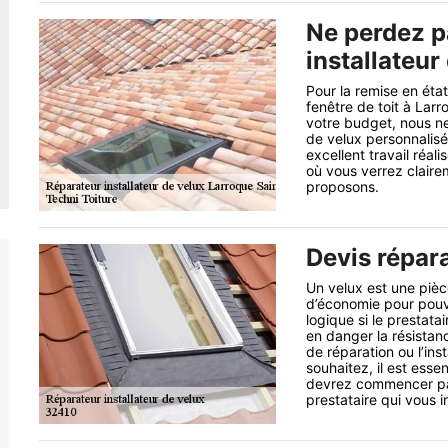
Ne perdez p
installateur
Pour la remise en éta
fenêtre de toit à Larr
votre budget, nous n
de velux personnalisé
excellent travail réa
où vous verrez clairem
proposons.
Devis répara
Un velux est une pièc
d’économie pour pouvo
logique si le prestat
en danger la résistan
de réparation ou l’ins
souhaitez, il est esse
devrez commencer pa
prestataire qui vous i