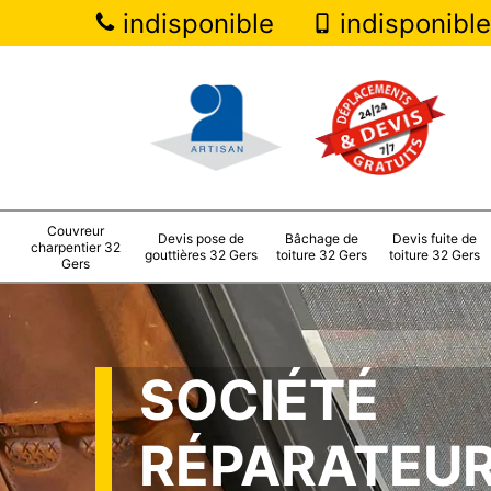
indisponible
indisponible
Couvreur
Devis pose de
Bâchage de
Devis fuite de
charpentier 32
gouttières 32 Gers
toiture 32 Gers
toiture 32 Gers
Gers
SOCIÉTÉ
RÉPARATEUR