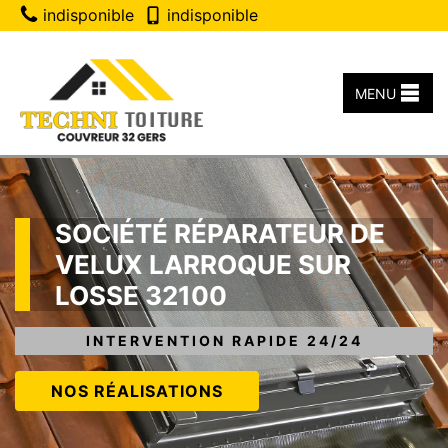
indisponible
indisponible
MENU
SOCIÉTÉ RÉPARATEUR DE
VELUX LARROQUE SUR
LOSSE 32100
INTERVENTION RAPIDE 24/24
NOS RÉALISATIONS