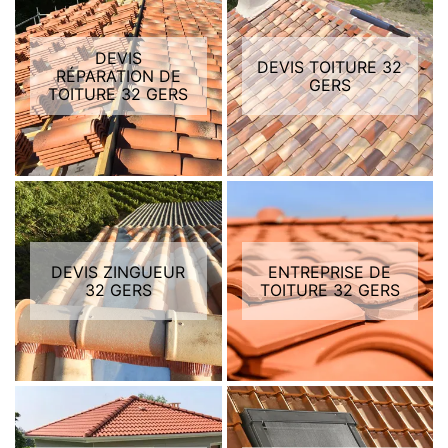
DEVIS
DEVIS TOITURE 32
RÉPARATION DE
GERS
TOITURE 32 GERS
DEVIS ZINGUEUR
ENTREPRISE DE
32 GERS
TOITURE 32 GERS