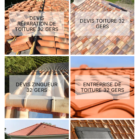
DEVIS
DEVIS TOITURE 32
RÉPARATION DE
GERS
TOITURE 32 GERS
DEVIS ZINGUEUR
ENTREPRISE DE
32 GERS
TOITURE 32 GERS