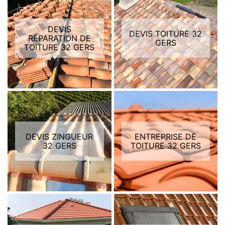
DEVIS
DEVIS TOITURE 32
RÉPARATION DE
GERS
TOITURE 32 GERS
DEVIS ZINGUEUR
ENTREPRISE DE
32 GERS
TOITURE 32 GERS