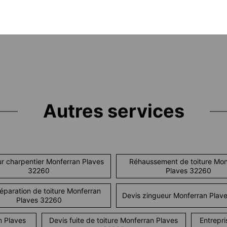
Autres services
r charpentier Monferran Plaves
Réhaussement de toiture Mon
32260
Plaves 32260
réparation de toiture Monferran
Devis zingueur Monferran Plav
Plaves 32260
n Plaves
Devis fuite de toiture Monferran Plaves
Entrepri