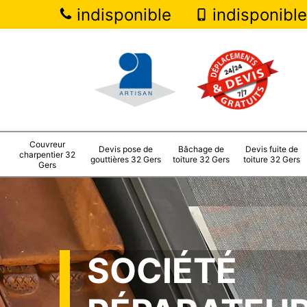
indisponible
indisponible
Couvreur
Devis pose de
Bâchage de
Devis fuite de
charpentier 32
gouttières 32 Gers
toiture 32 Gers
toiture 32 Gers
Gers
SOCIÉTÉ