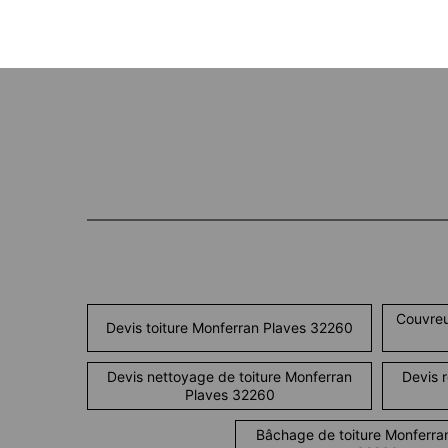
Couvreu
Devis toiture Monferran Plaves 32260
Devis nettoyage de toiture Monferran
Devis 
Plaves 32260
Bâchage de toiture Monferra