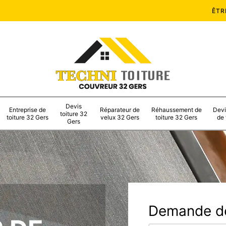
ÊTR
Devis
Entreprise de
Réparateur de
Réhaussement de
Devi
toiture 32
toiture 32 Gers
velux 32 Gers
toiture 32 Gers
de 
Gers
Demande de