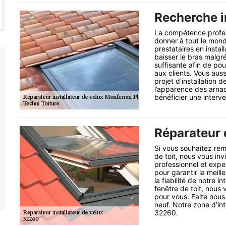
Recherche i
La compétence professi
donner à tout le mond
prestataires en instal
baisser le bras malgr
suffisante afin de pou
aux clients. Vous auss
projet d’installation d
l’apparence des arnaq
bénéficier une interve
Réparateur d
Si vous souhaitez rem
de toit, nous vous inv
professionnel et exp
pour garantir la meil
la fiabilité de notre 
fenêtre de toit, nous
pour vous. Faite nous
neuf. Notre zone d’in
32260.