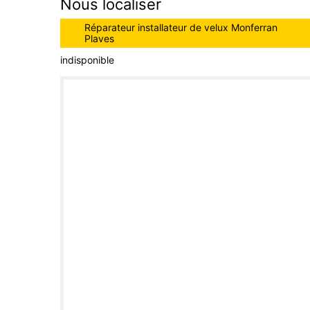
Nous localiser
Réparateur installateur de velux Monferran
Plaves
indisponible