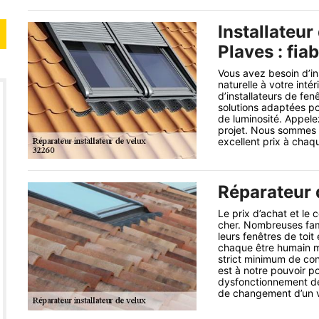
Installateur
Plaves : fia
Vous avez besoin d’in
naturelle à votre inté
d’installateurs de fe
solutions adaptées p
de luminosité. Appele
projet. Nous sommes u
excellent prix à chaq
Réparateur d
Le prix d’achat et le 
cher. Nombreuses fam
leurs fenêtres de toit
chaque être humain mé
strict minimum de con
est à notre pouvoir po
dysfonctionnement de 
de changement d’un v