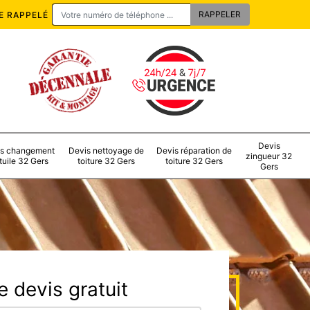
E RAPPELÉ
Devis
s changement
Devis nettoyage de
Devis réparation de
zingueur 32
tuile 32 Gers
toiture 32 Gers
toiture 32 Gers
Gers
 devis gratuit