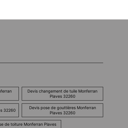
ferran
Devis changement de tuile Monferran
Plaves 32260
Devis pose de gouttières Monferran
es 32260
Plaves 32260
se de toiture Monferran Plaves