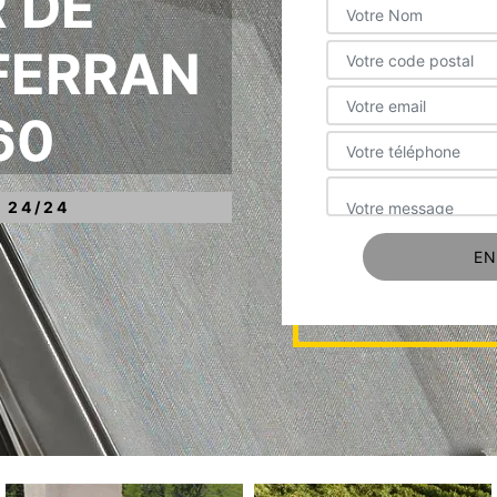
 DE
FERRAN
60
 24/24