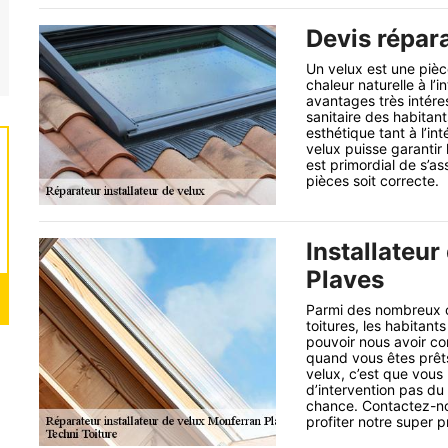
Devis répara
Un velux est une pièce
chaleur naturelle à l’
avantages très intéres
sanitaire des habitant
esthétique tant à l’int
velux puisse garantir l
est primordial de s’as
pièces soit correcte.
Installateu
Plaves
Parmi des nombreux cli
toitures, les habitan
pouvoir nous avoir co
quand vous êtes prêts 
velux, c’est que vous
d’intervention pas du 
chance. Contactez-nou
profiter notre super p