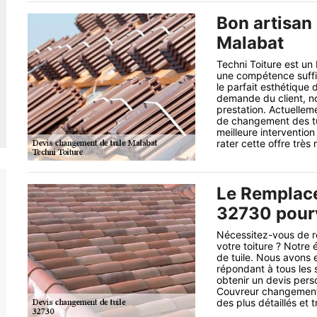
Bon artisan 
Malabat
Techni Toiture est un
une compétence suffis
le parfait esthétique 
demande du client, no
prestation. Actuellem
de changement des tui
meilleure interventio
rater cette offre très 
Le Remplace
32730 pourv
Nécessitez-vous de re
votre toiture ? Notre
de tuile. Nous avons e
répondant à tous les 
obtenir un devis per
Couvreur changement d
des plus détaillés et 