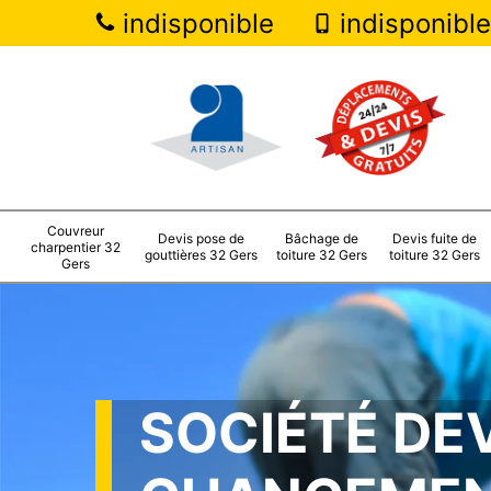
indisponible
indisponible
Couvreur
Devis pose de
Bâchage de
Devis fuite de
charpentier 32
gouttières 32 Gers
toiture 32 Gers
toiture 32 Gers
Gers
SOCIÉTÉ DE