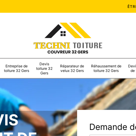
ÊTR
Devis
Entreprise de
Réparateur de
Réhaussement de
Devi
toiture 32
toiture 32 Gers
velux 32 Gers
toiture 32 Gers
de 
Gers
VIS
Demande de