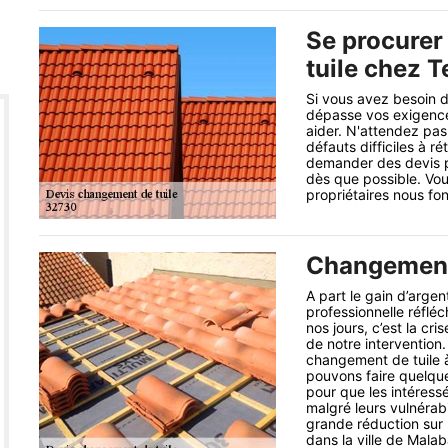
Se procurer
tuile chez T
Si vous avez besoin d
dépasse vos exigences
aider. N'attendez pas
défauts difficiles à 
demander des devis p
dès que possible. Vo
propriétaires nous fon
Changement 
A part le gain d’arge
professionnelle réfléc
nos jours, c’est la cr
de notre intervention.
changement de tuile 
pouvons faire quelque 
pour que les intéressé
malgré leurs vulnérabi
grande réduction sur 
dans la ville de Mala