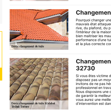
Changement 
Pourquoi changer une 
mauvais état attaquer 
rive, du plafond, du p
l’intérieur de la mais
bien maitriser les mau
performance d’une tuil
et la plus correcte co
Changement 
32730
Si vous êtes victime 
disposez pas un moyen
invitons de ne pas hés
professionnel en trava
Nous disposons une c
de garantir la meilleu
vous aurez une meille
d’intervention est da