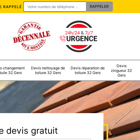
E RAPPELÉ
Devis
s changement
Devis nettoyage de
Devis réparation de
zingueur 32
tuile 32 Gers
toiture 32 Gers
toiture 32 Gers
Gers
 devis gratuit