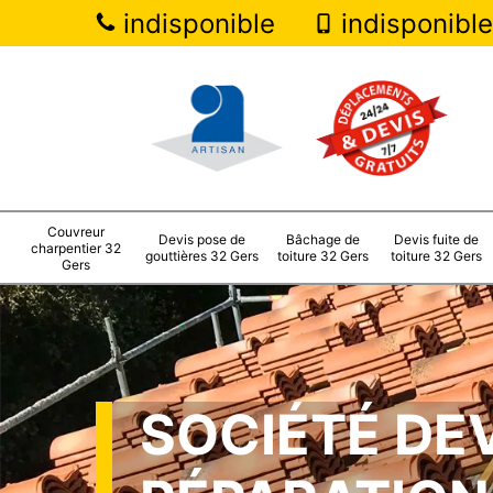
indisponible
indisponible
Couvreur
Devis pose de
Bâchage de
Devis fuite de
charpentier 32
gouttières 32 Gers
toiture 32 Gers
toiture 32 Gers
Gers
SOCIÉTÉ DE