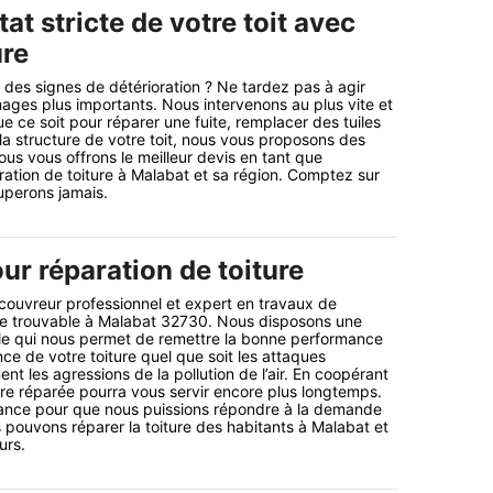
at stricte de votre toit avec
ure
e des signes de détérioration ? Ne tardez pas à agir
ges plus importants. Nous intervenons au plus vite et
ue ce soit pour réparer une fuite, remplacer des tuiles
la structure de votre toit, nous vous proposons des
ous vous offrons le meilleur devis en tant que
ration de toiture à Malabat et sa région. Comptez sur
uperons jamais.
ur réparation de toiture
 couvreur professionnel et expert en travaux de
ure trouvable à Malabat 32730. Nous disposons une
le qui nous permet de remettre la bonne performance
ance de votre toiture quel que soit les attaques
nt les agressions de la pollution de l’air. En coopérant
ure réparée pourra vous servir encore plus longtemps.
fiance pour que nous puissions répondre à la demande
s pouvons réparer la toiture des habitants à Malabat et
urs.