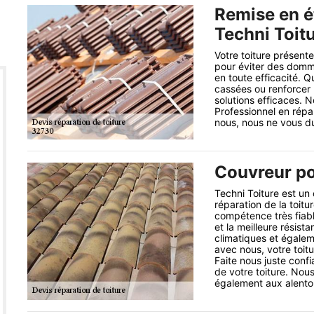
Remise en ét
Techni Toit
Votre toiture présent
pour éviter des domma
en toute efficacité. Q
cassées ou renforcer 
solutions efficaces. N
Professionnel en répa
nous, nous ne vous d
Couvreur po
Techni Toiture est un
réparation de la toit
compétence très fiab
et la meilleure résist
climatiques et égaleme
avec nous, votre toit
Faite nous juste con
de votre toiture. Nou
également aux alento