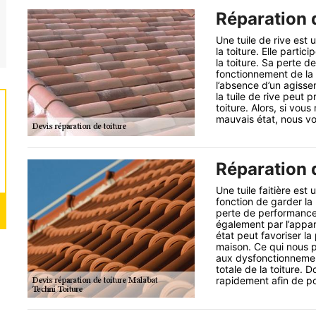
Réparation d
Une tuile de rive es
la toiture. Elle partici
la toiture. Sa perte d
fonctionnement de la 
l’absence d’un agiss
la tuile de rive peut
toiture. Alors, si vou
mauvais état, nous vou
Réparation d
Une tuile faitière est
fonction de garder la
perte de performance 
également par l’appari
état peut favoriser la 
maison. Ce qui nous 
aux dysfonctionnement
totale de la toiture. D
rapidement afin de p