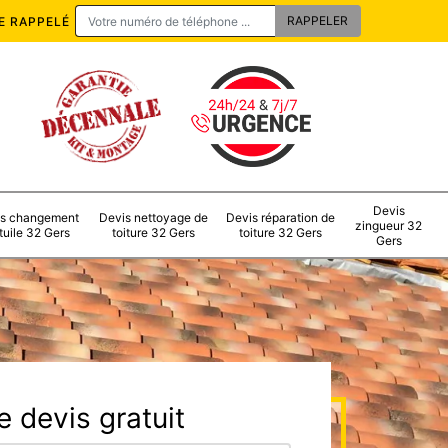
E RAPPELÉ
Devis
s changement
Devis nettoyage de
Devis réparation de
zingueur 32
tuile 32 Gers
toiture 32 Gers
toiture 32 Gers
Gers
 devis gratuit