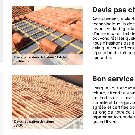
Devis pas ch
Actuellement, la vie d
technologique, la dest
favorisent la dégradat
d’entre eux ont fait d
pouvons réaliser quel
nous n’hésitons pas à
cela que nous offrons
réparation de toiture 
contacter.
Bon service 
Lorsque vous engagez
toiture, attendez-vou
méthodes de remise en
stabilité et la longév
agréée et certifiée po
au long de notre coll
réparer sa toiture de
quand il veut.