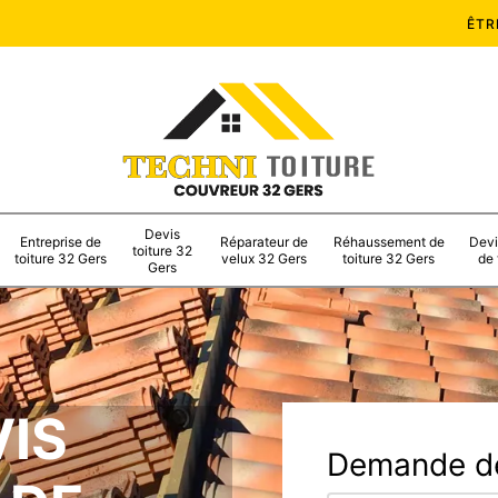
ÊTR
Devis
Entreprise de
Réparateur de
Réhaussement de
Devi
toiture 32
toiture 32 Gers
velux 32 Gers
toiture 32 Gers
de 
Gers
VIS
Demande de