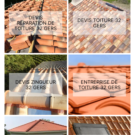
DEVIS
DEVIS TOITURE 32
RÉPARATION DE
GERS
TOITURE 32 GERS
DEVIS ZINGUEUR
ENTREPRISE DE
32 GERS
TOITURE 32 GERS