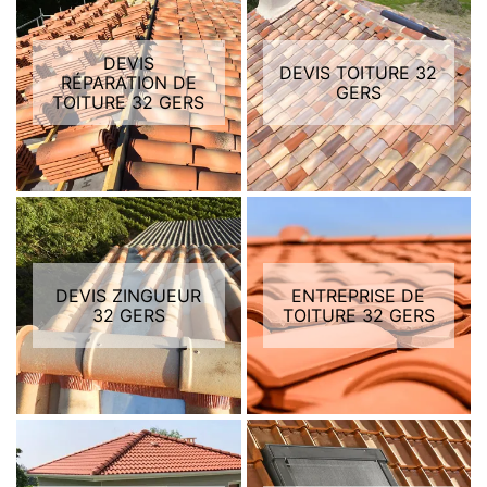
DEVIS
DEVIS TOITURE 32
RÉPARATION DE
GERS
TOITURE 32 GERS
DEVIS ZINGUEUR
ENTREPRISE DE
32 GERS
TOITURE 32 GERS