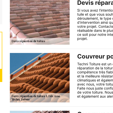
Devis répara
Si vous avez l’intent
tuile et que vous sou
déroulement, le type d
d’intervention ainsi q
votre projet. Contacte
réalisable dans le plu
ce soit pour notre in
projet.
Couvreur po
Techni Toiture est un
réparation de la toit
compétence très fiab
et la meilleure résist
climatiques et égaleme
avec nous, votre toit
Faite nous juste con
de votre toiture. Nous
et également aux alen