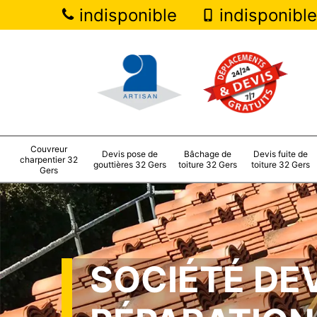
indisponible
indisponible
Couvreur
Devis pose de
Bâchage de
Devis fuite de
charpentier 32
gouttières 32 Gers
toiture 32 Gers
toiture 32 Gers
Gers
SOCIÉTÉ DE