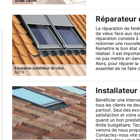
Réparateur d
La réparation de fenê
de velux face aux dys
réparation consiste à
redonner une nouvelle
Remettre le bon état d
réaliser. Il est impo
ne pas mettre en dang
Alors, pour réparer la
essentiel de ne faire
Installateur
Bénéficier une interve
tous les clients ne de
partout. Seul des exce
satisfaction et votre 
quand un bon prestata
limite budgétaire. Tec
venons de nous propose
Contactez-nous vite s
prix très doux vous in