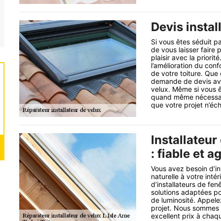
Devis instal
Si vous êtes séduit p
de vous laisser faire
plaisir avec la prior
l’amélioration du conf
de votre toiture. Que
demande de devis avan
velux. Même si vous êt
quand même nécessai
que votre projet n’éc
Installateur
: fiable et a
Vous avez besoin d’in
naturelle à votre inté
d’installateurs de fe
solutions adaptées p
de luminosité. Appele
projet. Nous sommes u
excellent prix à chaq