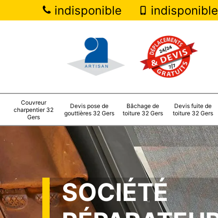
indisponible
indisponible
Couvreur
Devis pose de
Bâchage de
Devis fuite de
charpentier 32
gouttières 32 Gers
toiture 32 Gers
toiture 32 Gers
Gers
SOCIÉTÉ