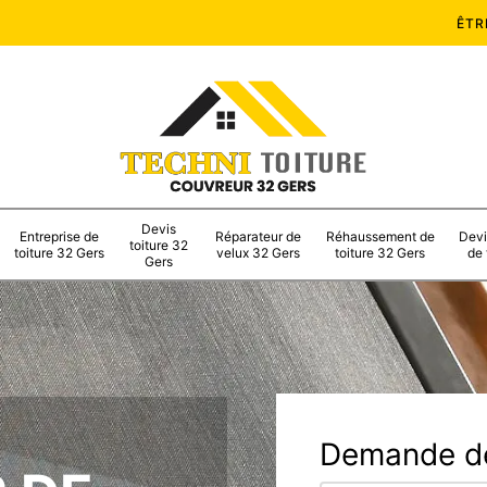
ÊTR
Devis
Entreprise de
Réparateur de
Réhaussement de
Devi
toiture 32
toiture 32 Gers
velux 32 Gers
toiture 32 Gers
de 
Gers
Demande de