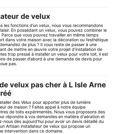
lateur de velux
as les fonctions d’un velux, nous vous recommandons
 plaisir. En possédant un velux, vous pouvez combiner le
ité. Parce que vous pouvez travailler en même temps
ort dans votre maison avec la décoration ou l’esthétique
 demandez de plus ? Il vous reste de passer à une
t de mettre en œuvre votre projet d’installation de
es trop pressé à installer un velux pour votre toit, il est
re de passer d’abord à une demande de devis pour
houe pas.
 de velux pas cher à L Isle Arne
gréé
staller des Velux pour apporter plus de lumière
rieur de maison ? Faites appel à notre équipe
nêtres de toits expérimentés. Nous vous proposons des
our répondre à vos demandes en matière d'aération et
z-nous dès aujourd'hui pour avoir un devis détaillé du
n Artisan installateur de velux qui propose un
ue intervention dans ce domaine.