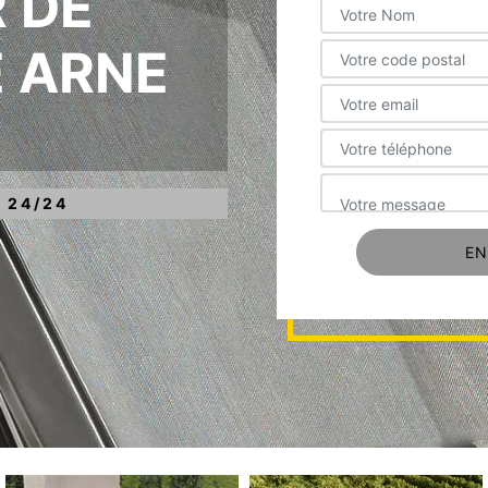
 DE
E ARNE
 24/24