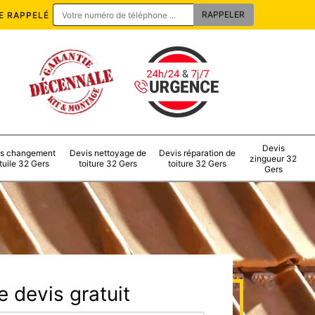
E RAPPELÉ
Devis
s changement
Devis nettoyage de
Devis réparation de
zingueur 32
tuile 32 Gers
toiture 32 Gers
toiture 32 Gers
Gers
 devis gratuit