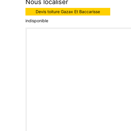
Nous localiser
Devis toiture Gazax Et Baccarisse
indisponible