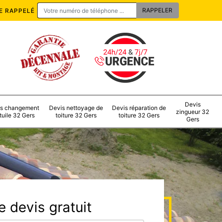
E RAPPELÉ
Devis
s changement
Devis nettoyage de
Devis réparation de
zingueur 32
tuile 32 Gers
toiture 32 Gers
toiture 32 Gers
Gers
 devis gratuit