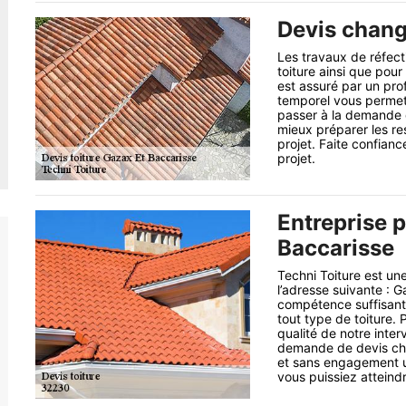
Devis chang
Les travaux de réfect
toiture ainsi que pour 
est assuré par un pro
temporel vous permet d
passer à la demande d
mieux préparer les re
projet. Faite confianc
projet.
Entreprise p
Baccarisse
Techni Toiture est une
l’adresse suivante :
compétence suffisante 
tout type de toiture. 
qualité de notre inter
demande de devis chez
et sans engagement u
vous puissiez atteindr