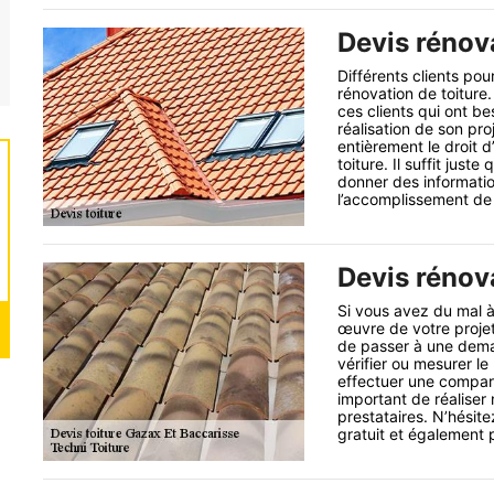
Devis rénova
Différents clients pou
rénovation de toiture.
ces clients qui ont b
réalisation de son pro
entièrement le droit d
toiture. Il suffit jus
donner des informatio
l’accomplissement de 
Devis rénova
Si vous avez du mal à 
œuvre de votre proje
de passer à une dema
vérifier ou mesurer le
effectuer une comparai
important de réalise
prestataires. N’hésit
gratuit et également