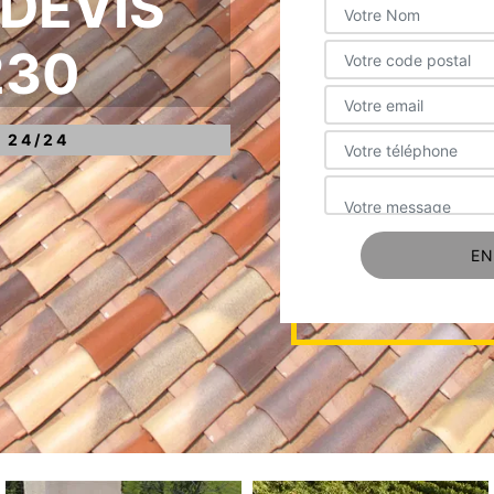
 DEVIS
230
 24/24