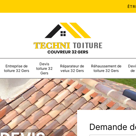
ÊTR
Devis
Entreprise de
Réparateur de
Réhaussement de
Devi
toiture 32
toiture 32 Gers
velux 32 Gers
toiture 32 Gers
de 
Gers
Demande de