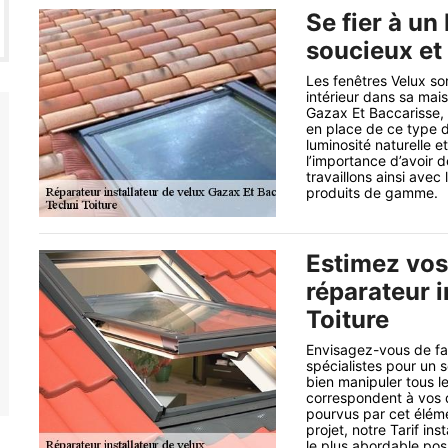
Se fier à un 
soucieux et
Les fenêtres Velux so
intérieur dans sa mais
Gazax Et Baccarisse, 
en place de ce type d
luminosité naturelle 
l’importance d’avoir 
travaillons ainsi avec
produits de gamme.
Estimez vos
réparateur i
Toiture
Envisagez-vous de fai
spécialistes pour un 
bien manipuler tous le
correspondent à vos 
pourvus par cet éléme
projet, notre Tarif ins
le plus abordable poss