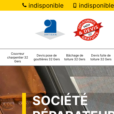
indisponible
indisponible
Couvreur
Devis pose de
Bâchage de
Devis fuite de
charpentier 32
gouttières 32 Gers
toiture 32 Gers
toiture 32 Gers
Gers
SOCIÉTÉ