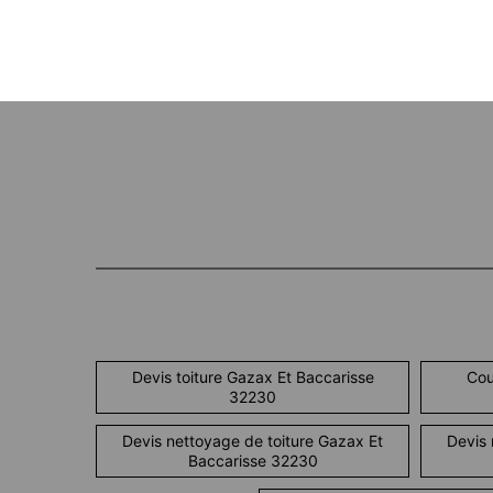
Devis toiture Gazax Et Baccarisse
Cou
32230
Devis nettoyage de toiture Gazax Et
Devis 
Baccarisse 32230