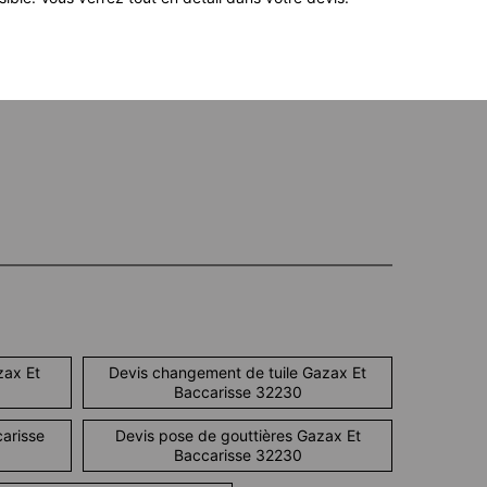
zax Et
Devis changement de tuile Gazax Et
Baccarisse 32230
arisse
Devis pose de gouttières Gazax Et
Baccarisse 32230