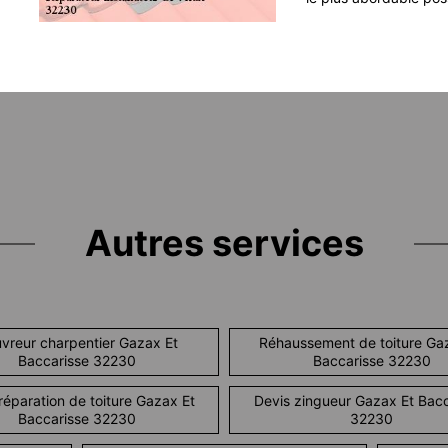
Autres services
vreur charpentier Gazax Et
Réhaussement de toiture Ga
Baccarisse 32230
Baccarisse 32230
réparation de toiture Gazax Et
Devis zingueur Gazax Et Bacc
Baccarisse 32230
32230