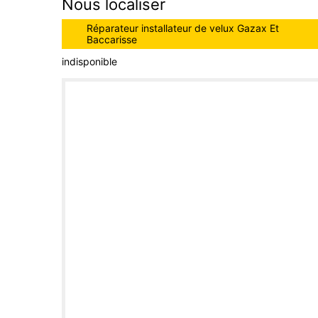
Nous localiser
Réparateur installateur de velux Gazax Et
Baccarisse
indisponible