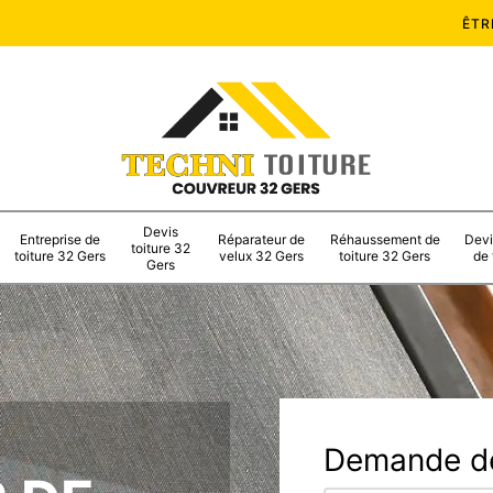
ÊTR
Devis
Entreprise de
Réparateur de
Réhaussement de
Devi
toiture 32
toiture 32 Gers
velux 32 Gers
toiture 32 Gers
de 
Gers
Demande de