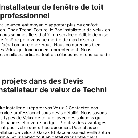
Installateur de fenêtre de toit
 professionnel
nt un excellent moyen d'apporter plus de confort
on. Chez Techni Toiture, le Bon installateur de velux en
nous sommes fiers d'offrir un service crédible de mise
e fenêtre pour vous permettre de maximiser la
et l’aération pure chez vous. Nous comprenons bien
des Velux qui fonctionnent correctement. Nous
 les meilleurs artisans tout en sélectionnant une série de
 projets dans des Devis
nstallateur de velux de Techni
re installer ou réparer vos Velux ? Contactez nos
service professionnel sous devis détaillé. Nous savons
s types de Velux de toiture, avec des solutions qui
demandes et à votre budget. Profitez des avantages
nt pour votre confort au quotidien. Pour chaque
tallation de velux à Gazax Et Baccarisse est veillé à être
ible. Vous verrez tout en détail dans votre devis.