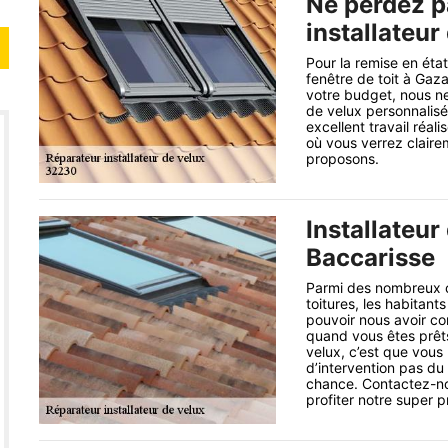
Ne perdez p
installateur
Pour la remise en éta
fenêtre de toit à Gaza
votre budget, nous n
de velux personnalisé
excellent travail réa
où vous verrez clairem
proposons.
Installateur
Baccarisse
Parmi des nombreux cli
toitures, les habitan
pouvoir nous avoir co
quand vous êtes prêts 
velux, c’est que vous
d’intervention pas du 
chance. Contactez-nou
profiter notre super p