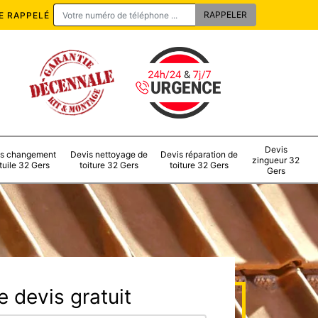
E RAPPELÉ
Devis
s changement
Devis nettoyage de
Devis réparation de
zingueur 32
tuile 32 Gers
toiture 32 Gers
toiture 32 Gers
Gers
 devis gratuit