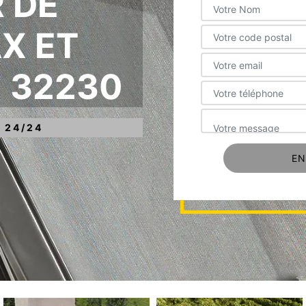
 DE
X ET
 32230
 24/24