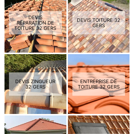
DEVIS
DEVIS TOITURE 32
RÉPARATION DE
GERS
TOITURE 32 GERS
DEVIS ZINGUEUR
ENTREPRISE DE
32 GERS
TOITURE 32 GERS