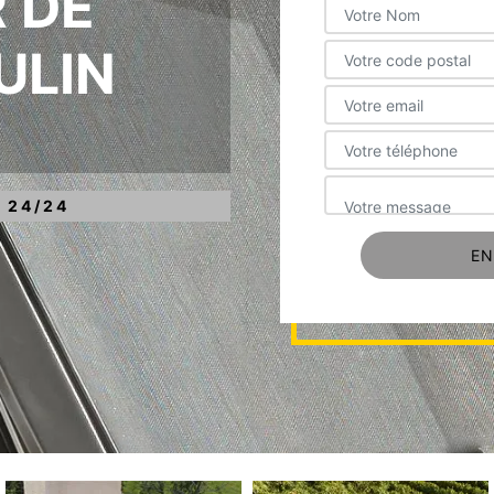
 DE
ULIN
 24/24