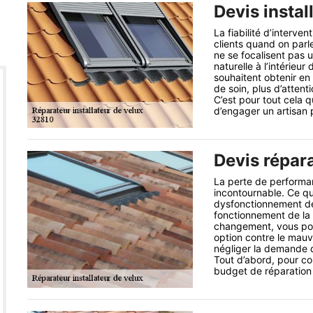
Devis instal
La fiabilité d’interven
clients quand on parle 
ne se focalisent pas 
naturelle à l’intérieu
souhaitent obtenir e
de soin, plus d’attent
C’est pour tout cela 
d’engager un artisan p
Devis répar
La perte de performan
incontournable. Ce qu
dysfonctionnement de 
fonctionnement de la t
changement, vous pou
option contre le mauva
négliger la demande d
Tout d’abord, pour con
budget de réparation 