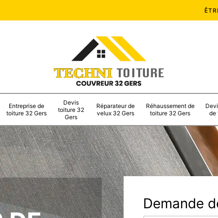
ÊTR
Devis
Entreprise de
Réparateur de
Réhaussement de
Devi
toiture 32
toiture 32 Gers
velux 32 Gers
toiture 32 Gers
de 
Gers
Demande de