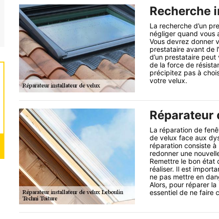
Recherche i
La recherche d’un pr
négliger quand vous a
Vous devrez donner v
prestataire avant de 
d’un prestataire peu
de la force de résista
précipitez pas à choi
votre velux.
Réparateur d
La réparation de fenê
de velux face aux dys
réparation consiste à
redonner une nouvelle
Remettre le bon état d
réaliser. Il est impo
ne pas mettre en dang
Alors, pour réparer la
essentiel de ne faire